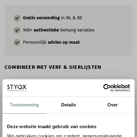
Gratis verzending
in NL & BE
900+
authentieke
behang variaties
Persoonlijk
advies op maat
COMBINEER MET VERF & SIERLIJSTEN
Toestemming
Details
Over
Deze website maakt gebruik van cookies
We gebruiken cookies om content, gepersonaliseerde