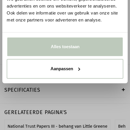
ORAC WANDLIJST PX103
ORAC WANDLIJST P
advertenties en om ons websiteverkeer te analyseren.
Ook delen we informatie over uw gebruik van onze site
1
1
€ 4,72
€ 8,93
€ 5,55
p/m
€ 10,51
p/m
incl. BTW
met onze partners voor adverteren en analyse.
● Voor 10.15 uur besteld, vandaag verzonden
● Voor 10.15 uur besteld
-
+
-
Alles toestaan
Aanpassen
OMSCHRIJVING
SPECIFICATIES
GERELATEERDE PAGINA'S
National Trust Papers III - behang van Little Greene
Behan