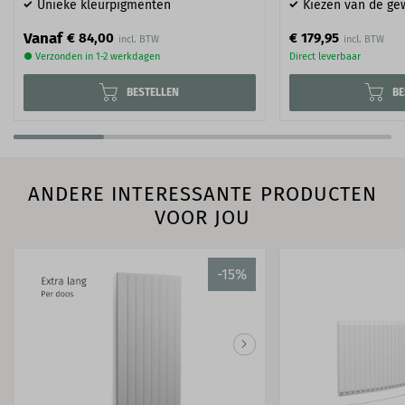
Unieke kleurpigmenten
Kiezen van de ge
Vanaf
€ 84,00
€ 179,95
● Verzonden in 1-2 werkdagen
Direct leverbaar
BESTELLEN
BE
ANDERE INTERESSANTE PRODUCTEN
VOOR JOU
-15%