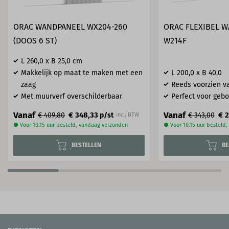
ORAC WANDPANEEL WX204-260
ORAC FLEXIBEL 
(DOOS 6 ST)
W214F
L 260,0 x B 25,0 cm
Makkelijk op maat te maken met een
L 200,0 x B 40,0
zaag
Reeds voorzien va
Met muurverf overschilderbaar
Perfect voor geb
Vanaf
Vanaf
€ 348,33
€ 2
€ 409,80
p/st
€ 343,00
incl. BTW
● Voor 10.15 uur besteld, vandaag verzonden
● Voor 10.15 uur besteld
BESTELLEN
BE