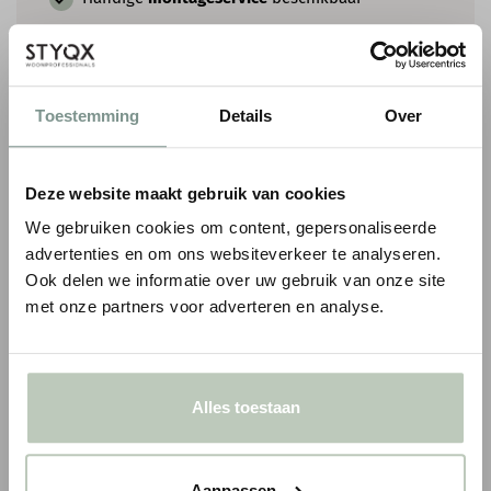
Persoonlijk
advies
op maat
Toestemming
Details
Over
COMBINEER MET EEN ROZET
Deze website maakt gebruik van cookies
We gebruiken cookies om content, gepersonaliseerde
advertenties en om ons websiteverkeer te analyseren.
Ook delen we informatie over uw gebruik van onze site
met onze partners voor adverteren en analyse.
ORAC ROZET R27
ORAC ROZET R07
Alles toestaan
€ 162,27
€ 38,17
€ 190,90
p/st
€ 44,90
p/st
incl. BTW
● Voor 10.15 uur besteld, vandaag verzonden
● Voor 10.15 uur besteld
Aanpassen