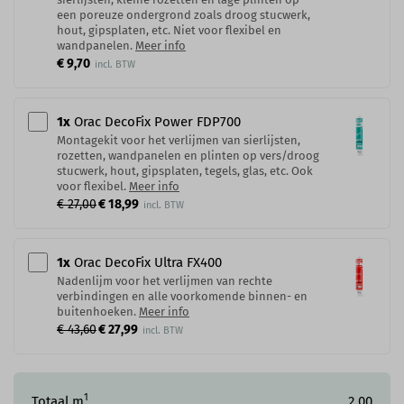
een poreuze ondergrond zoals droog stucwerk,
hout, gipsplaten, etc. Niet voor flexibel en
wandpanelen.
Meer info
€ 9,70
1
x
Orac DecoFix Power​ FDP700
Montagekit voor het verlijmen van sierlijsten,
rozetten, wandpanelen en plinten op vers/droog
stucwerk, hout, gipsplaten, tegels, glas, etc. Ook
voor flexibel.
Meer info
€ 27,00
€ 18,99
1
x
Orac DecoFix Ultra FX400
Nadenlijm voor het verlijmen van rechte
verbindingen en alle voorkomende binnen- en
buitenhoeken.
Meer info
€ 43,60
€ 27,99
1
Totaal m
2,00