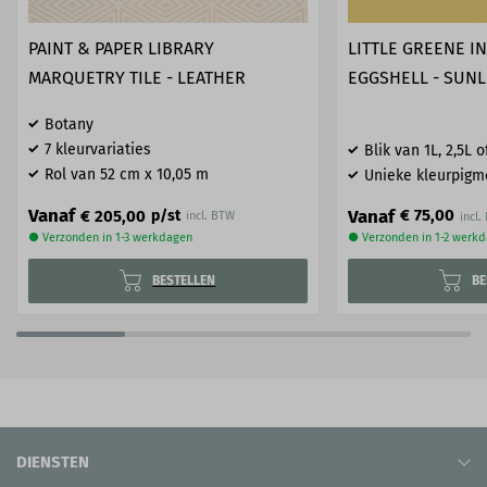
PAINT & PAPER LIBRARY
LITTLE GREENE I
MARQUETRY TILE - LEATHER
EGGSHELL - SUNL
Botany
7 kleurvariaties
Blik van 1L, 2,5L o
Rol van 52 cm x 10,05 m
Unieke kleurpigm
Vanaf
Vanaf
€ 75,00
€ 205,00
p/st
incl. BTW
● Verzonden in 1-3 werkdagen
● Verzonden in 1-2 werk
BESTELLEN
BE
DIENSTEN