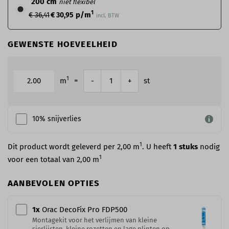
200 cm
niet flexibel
1
p/m
€ 36,41
€ 30,95
incl. BTW
GEWENSTE HOEVEELHEID
1
m
=
st
-
+
10% snijverlies
1
Dit product wordt geleverd per 2,00 m
. U heeft
1
stuks
nodig
1
voor een totaal van
2,00
m
AANBEVOLEN OPTIES
1
x
Orac DecoFix Pro​ FDP500
Montagekit voor het verlijmen van kleine
sierlijsten, kleine rozetten en lage plinten op