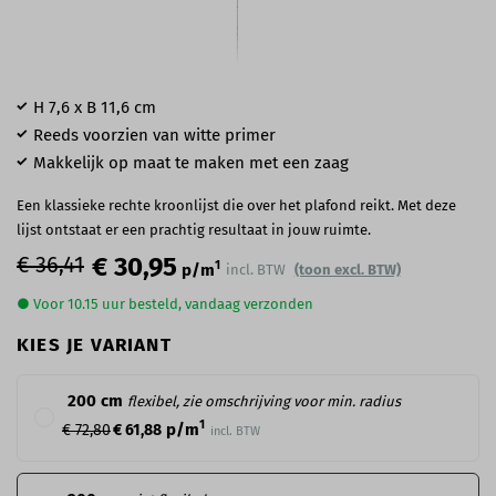
H 7,6 x B 11,6 cm
Reeds voorzien van witte primer
Makkelijk op maat te maken met een zaag
Een klassieke rechte kroonlijst die over het plafond reikt. Met deze
lijst ontstaat er een prachtig resultaat in jouw ruimte.
€ 36,41
€ 30,95
1
p/m
incl. BTW
(toon excl. BTW)
● Voor 10.15 uur besteld, vandaag verzonden
KIES JE VARIANT
200 cm
flexibel, zie omschrijving voor min. radius
1
p/m
€ 72,80
€ 61,88
incl. BTW