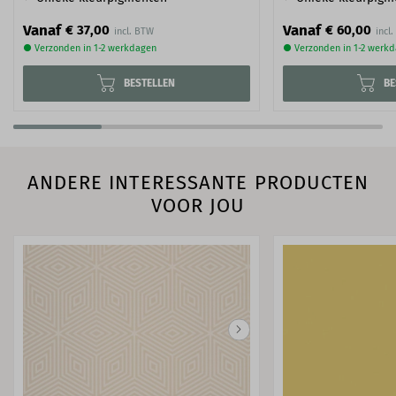
Vanaf
Vanaf
€ 37,00
€ 60,00
● Verzonden in 1-2 werkdagen
● Verzonden in 1-2 werk
BESTELLEN
BE
ANDERE INTERESSANTE PRODUCTEN
VOOR JOU