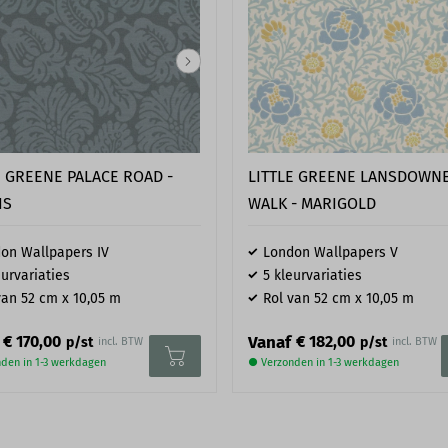
E GREENE PALACE ROAD -
LITTLE GREENE LANSDOWN
IS
WALK - MARIGOLD
on Wallpapers IV
London Wallpapers V
eurvariaties
5 kleurvariaties
van 52 cm x 10,05 m
Rol van 52 cm x 10,05 m
Vanaf
€ 170,00
€ 182,00
p/st
p/st
incl. BTW
incl. BTW
den in 1-3 werkdagen
● Verzonden in 1-3 werkdagen