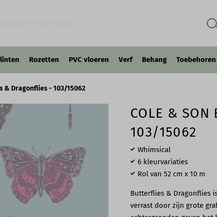
linten
Rozetten
PVC vloeren
Verf
Behang
Toebehoren
es & Dragonflies - 103/15062
COLE & SON 
103/15062
Whimsical
6 kleurvariaties
Rol van 52 cm x 10 m
Butterflies & Dragonflies 
verrast door zijn grote gra