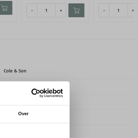
-
+
-
+
Cole & Son
Whimsical
Niet-geweven behangpapier
Over
10,0 m
52,0 cm