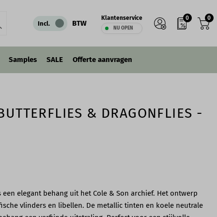
0
0
Klantenservice
-
+
IN WINKELWAGEN
BTW
Incl.
NU OPEN
Samples
SALE
Offerte aanvragen
BUTTERFLIES & DRAGONFLIES -
is een elegant behang uit het Cole & Son archief. Het ontwerp
fische vlinders en libellen. De metallic tinten en koele neutrale