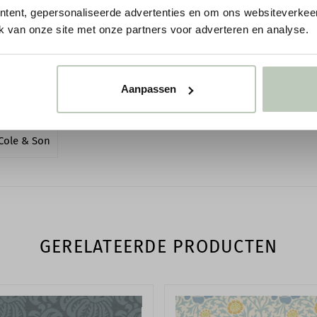
tent, gepersonaliseerde advertenties en om ons websiteverkeer
Patroonherhaling
k van onze site met onze partners voor adverteren en analyse.
LEES MEER
Vereiste ondergrond
Aanpassen
Toepassing
Reinigen
Cole & Son
EAN code
GERELATEERDE PRODUCTEN