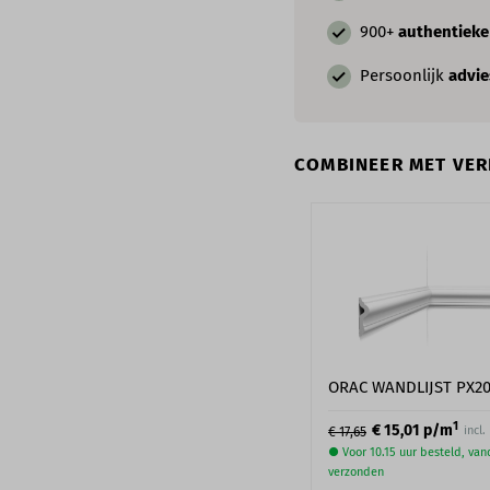
900+
authentiek
Persoonlijk
advie
COMBINEER MET VERF
ORAC WANDLIJST PX2
1
€ 15,01
p/m
incl
€ 17,65
● Voor 10.15 uur besteld, va
verzonden