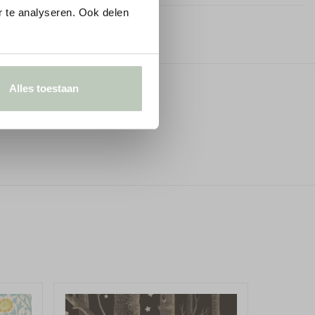
 te analyseren. Ook delen
72,0 cm
Vlak​, droog​, stof- en vetvrij
Alles toestaan
Muur inlijmen
Sponsbaar
5055496022192