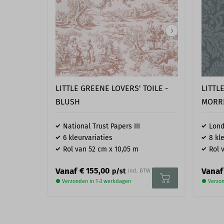
LITTLE GREENE LOVERS' TOILE -
LITTL
BLUSH
MORR
National Trust Papers III
Lond
6 kleurvariaties
8 kl
Rol van 52 cm x 10,05 m
Rol 
Vanaf
Vanaf
€ 155,00
p/st
incl. BTW
● Verzonden in 1-3 werkdagen
● Verzon