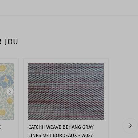
R JOU
E
CATCHII WEAVE BEHANG GRAY
COLE & S
LINES MET BORDEAUX - W027