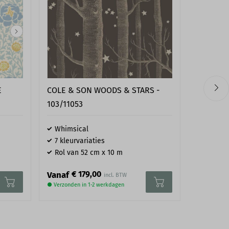
E
COLE & SON WOODS & STARS -
CATCHII
103/11053
WAFFLE -
Whimsical
Natuurl
7 kleurvariaties
Duurza
Rol van 52 cm x 10 m
Rol van
€ 179,00
€ 195,00
Vanaf
● Verzonden in 1-2 werkdagen
● Verzonden