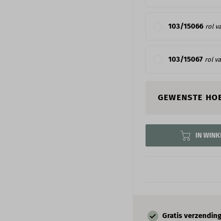
103/15066
rol v
103/15067
rol v
GEWENSTE HO
IN WIN
Gratis verzendin