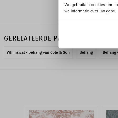
We gebruiken cookies om con
we informatie over uw gebrui
GERELATEERDE PAGINA'S
Whimsical - behang van Cole & Son
Behang
Behang 