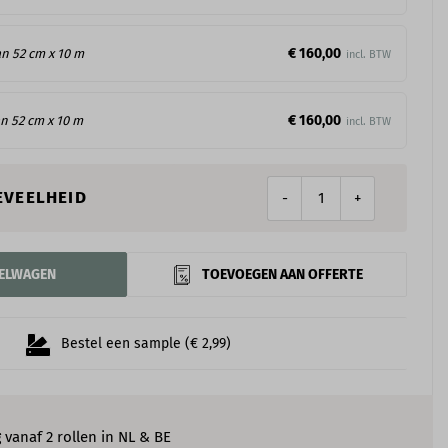
€ 160,00
an 52 cm x 10 m
€ 160,00
an 52 cm x 10 m
EVEELHEID
-
+
KELWAGEN
TOEVOEGEN AAN OFFERTE
Bestel een sample (€ 2,99)
g
vanaf 2 rollen in NL & BE