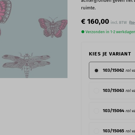
achtergronden geven het be
ruimte.
€ 160,00
(to
● Verzonden in 1-2 werkdage
KIES JE VARIANT
103/15062
rol v
103/15063
rol v
103/15064
rol v
103/15065
rol v