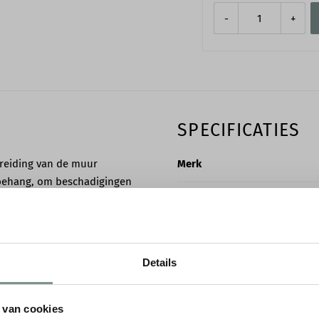
-
+
SPECIFICATIES
reiding van de muur
Merk
et behang, om beschadigingen
ties op de verpakking voordat
Collectie
. Dit kan variëren van de
Soort
Details
Rollengte
Rolbreedte
 van cookies