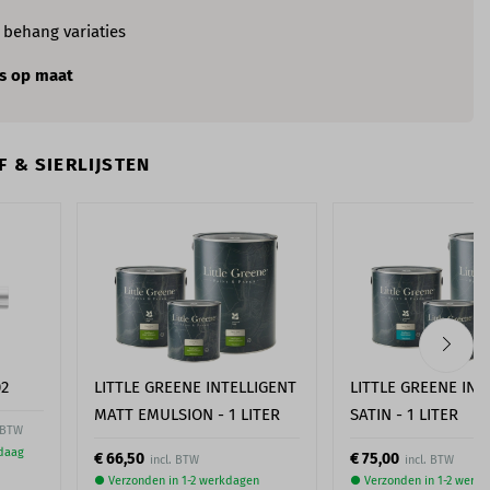
e
behang variaties
s op maat
 & SIERLIJSTEN
02
LITTLE GREENE INTELLIGENT
LITTLE GREENE INT
MATT EMULSION - 1 LITER
SATIN - 1 LITER
. BTW
ndaag
€ 66,50
€ 75,00
● Verzonden in 1-2 werkdagen
● Verzonden in 1-2 werk