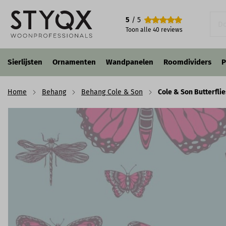
Cole & Son Butterflies & Dragonflies - 103/15062
5
/ 5
€ 160,00
Toon alle
40
reviews
Sierlijsten
Ornamenten
Wandpanelen
Roomdividers
P
Home
Behang
Behang Cole & Son
Cole & Son Butterfli