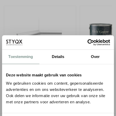
Toestemming
Details
Over
ORAC WANDLIJST PX202
LITTLE GREENE INT
EMULSION - 1 LITE
1
€ 15,01
€ 17,65
p/m
incl. BTW
Deze website maakt gebruik van cookies
● Voor 10.15 uur besteld, vandaag verzonden
€ 66,50
We gebruiken cookies om content, gepersonaliseerde
● Verzonden in 1-2 werk
-
+
advertenties en om ons websiteverkeer te analyseren.
-
Ook delen we informatie over uw gebruik van onze site
met onze partners voor adverteren en analyse.