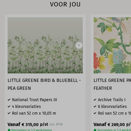
VOOR JOU
LITTLE GREENE BIRD & BLUEBELL -
LITTLE GREENE PA
PEA GREEN
FEATHER
National Trust Papers III
Archive Trails I
4 kleurvariaties
6 kleurvariaties
Rol van 52 cm x 10,05 m
Rol van 52 cm x 1
Vanaf
Vanaf
€ 315,00
€ 269,00
p/st
p/
incl. BTW
● Verzonden in 1-3 werkdagen
● Verzonden in 1-3 werk