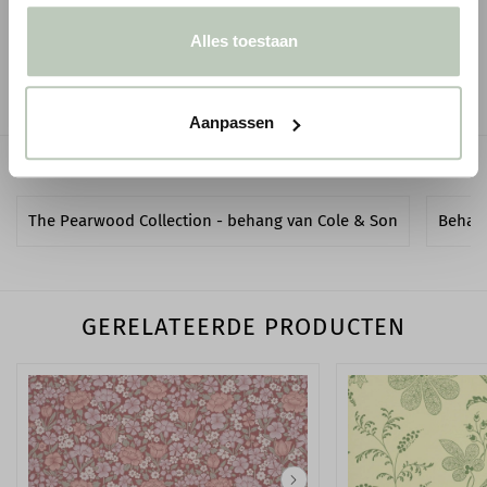
OMSCHRIJVING
Alles toestaan
SPECIFICATIES
Aanpassen
GERELATEERDE PAGINA'S
The Pearwood Collection - behang van Cole & Son
Behan
GERELATEERDE PRODUCTEN