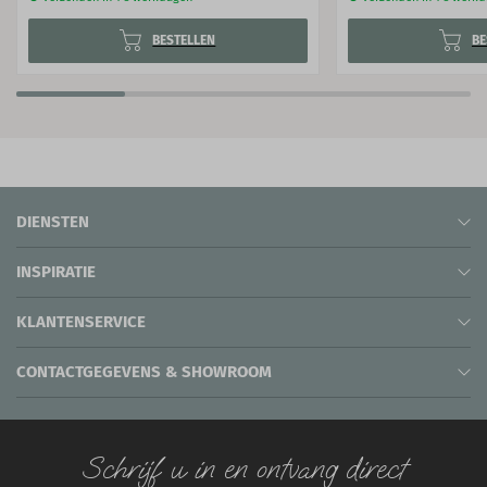
BESTELLEN
BE
DIENSTEN
INSPIRATIE
KLANTENSERVICE
CONTACTGEGEVENS & SHOWROOM
Schrijf u in en ontvang direct