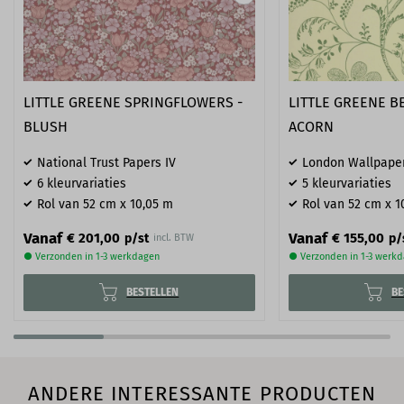
LITTLE GREENE SPRINGFLOWERS -
LITTLE GREENE 
BLUSH
ACORN
National Trust Papers IV
London Wallpape
6 kleurvariaties
5 kleurvariaties
Rol van 52 cm x 10,05 m
Rol van 52 cm x 1
Vanaf
Vanaf
€ 201,00
€ 155,00
p/st
p/
incl. BTW
● Verzonden in 1-3 werkdagen
● Verzonden in 1-3 werk
BESTELLEN
BE
ANDERE INTERESSANTE PRODUCTEN