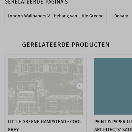
GERELATEERDE PAGINA'S
London Wallpapers V - behang van Little Greene
Behang 
GERELATEERDE PRODUCTEN
LITTLE GREENE HAMPSTEAD - COOL
PAINT & PAPER L
GREY
ARCHITECTS' SAT