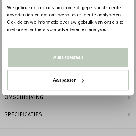
We gebruiken cookies om content, gepersonaliseerde
advertenties en om ons websiteverkeer te analyseren.
Ook delen we informatie over uw gebruik van onze site
ORAC WANDLIJST PX175
ORAC WANDLIJST P
met onze partners voor adverteren en analyse.
1
€ 8,93
€ 15,01
€ 10,51
p/m
€ 17,65
p/m
incl. BTW
● Voor 10.15 uur besteld, vandaag verzonden
● Voor 10.15 uur besteld
Alles toestaan
-
+
-
Aanpassen
OMSCHRIJVING
SPECIFICATIES