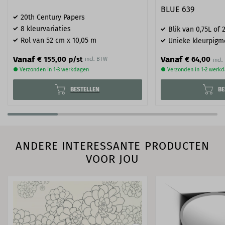
BLUE 639
20th Century Papers
8 kleurvariaties
Blik van 0,75L of 2
Rol van 52 cm x 10,05 m
Unieke kleurpigm
Vanaf
Vanaf
€ 64,00
€ 155,00
p/st
incl. BTW
● Verzonden in 1-3 werkdagen
● Verzonden in 1-2 werk
BESTELLEN
BE
ANDERE INTERESSANTE PRODUCTEN
VOOR JOU