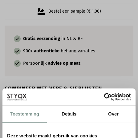
Bestel een sample (€ 1,00)
Gratis verzending
in NL & BE
900+
authentieke
behang variaties
Persoonlijk
advies op maat
COMBINEER MET VERF & SIERLIJSTEN
Toestemming
Details
Over
Deze website maakt gebruik van cookies