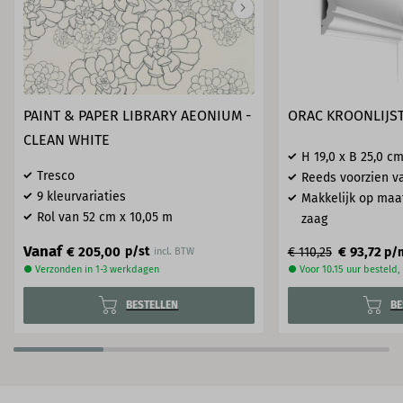
PAINT & PAPER LIBRARY AEONIUM -
ORAC KROONLIJST
CLEAN WHITE
H 19,0 x B 25,0 c
Tresco
Reeds voorzien va
9 kleurvariaties
Makkelijk op maa
Rol van 52 cm x 10,05 m
zaag
Vanaf
€ 205,00
p/st
€ 93,72
€ 110,25
p/
incl. BTW
● Verzonden in 1-3 werkdagen
● Voor 10.15 uur besteld
BESTELLEN
BE