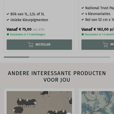
National Trust Pa
4 kleurvariaties
Blik van 1L, 2,5L of 5L
Rol van 52 cm x 1
Unieke kleurpigmenten
Vanaf
Vanaf
€ 75,00
€ 182,00
p/
● Verzonden in 1-2 werkdagen
● Verzonden in 1-3 werk
BESTELLEN
BE
ANDERE INTERESSANTE PRODUCTEN
VOOR JOU