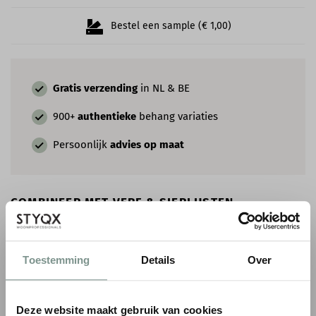
Bestel een sample (€ 1,00)
Gratis verzending
in NL & BE
900+
authentieke
behang variaties
Persoonlijk
advies op maat
COMBINEER MET VERF & SIERLIJSTEN
Toestemming
Details
Over
Deze website maakt gebruik van cookies