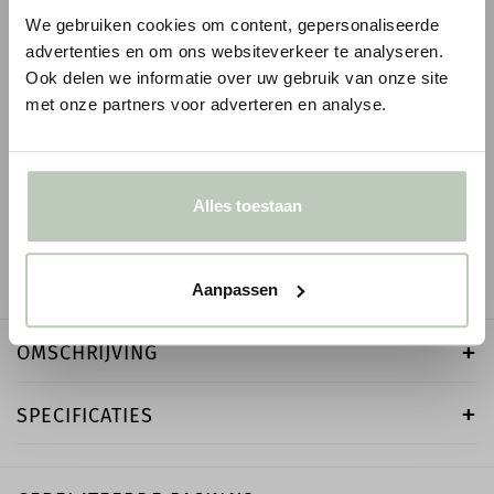
We gebruiken cookies om content, gepersonaliseerde
advertenties en om ons websiteverkeer te analyseren.
Ook delen we informatie over uw gebruik van onze site
ORAC WANDLIJST PX175
ORAC WANDLIJST P
met onze partners voor adverteren en analyse.
1
€ 8,93
€ 15,01
€ 10,51
p/m
€ 17,65
p/m
incl. BTW
● Voor 10.15 uur besteld, vandaag verzonden
● Voor 10.15 uur besteld
Alles toestaan
-
+
-
Aanpassen
OMSCHRIJVING
SPECIFICATIES