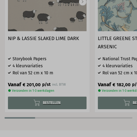
NIP & LASSIE SLAKED LIME DARK
LITTLE GREENE ST
ARSENIC
Storybook Papers
National Trust Pa
4 kleurvariaties
4 kleurvariaties
Rol van 52 cm x 10 m
Rol van 52 cm x 1
Vanaf
Vanaf
€ 201,00
€ 182,00
p/st
p/
incl. BTW
● Verzonden in 1-3 werkdagen
● Verzonden in 1-3 werk
BESTELLEN
BE