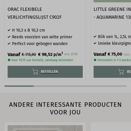
ORAC FLEXIBELE
LITTLE GREENE I
VERLICHTINGSLIJST C902F
- AQUAMARINE 13
H 10,3 x B 10,3 cm
Blik van 1L, 2,5L o
Reeds voorzien van witte primer
Unieke kleurpigm
Perfect voor gebogen wanden
Vanaf
1
Vanaf
€ 75,00
€ 98,52
€ 115,90
p/m
incl. BTW
● Voor 10.15 uur besteld, vandaag verzonden
● Verzonden in 1-2 werk
BESTELLEN
BE
ANDERE INTERESSANTE PRODUCTEN
VOOR JOU