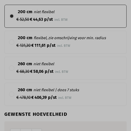
200 cm
niet flexibel
p/st
€ 52,50
€ 44,63
incl. BTW
200 cm
flexibel, zie omschrijving voor min. radius
p/st
€ 131,30
€ 111,61
incl. BTW
260 cm
niet flexibel
p/st
€ 68,30
€ 58,06
incl. BTW
260 cm
niet flexibel | doos 7 stuks
p/st
€ 478,10
€ 406,39
incl. BTW
GEWENSTE HOEVEELHEID