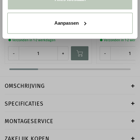
LITTLE GREENE INTELLIGENT SATIN - 1
LITTLE GREENE INT
LITER
EMULSION - 1 LITE
Aanpassen
€ 75,00
€ 66,50
● Verzonden in 1-2 werkdagen
● Verzonden in 1-2 werk
-
+
-
OMSCHRIJVING
SPECIFICATIES
MONTAGESERVICE
ZAKELIJK KOPEN