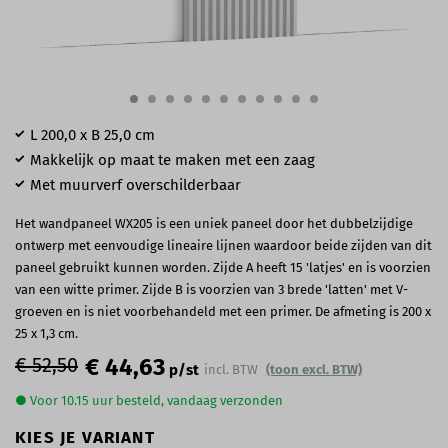
L 200,0 x B 25,0 cm
Makkelijk op maat te maken met een zaag
Met muurverf overschilderbaar
Het wandpaneel WX205 is een uniek paneel door het dubbelzijdige
ontwerp met eenvoudige lineaire lijnen waardoor beide zijden van dit
paneel gebruikt kunnen worden. Zijde A heeft 15 'latjes' en is voorzien
van een witte primer. Zijde B is voorzien van 3 brede 'latten' met V-
groeven en is niet voorbehandeld met een primer. De afmeting is 200 x
25 x 1,3 cm.
€ 52,50
€ 44,63
p/st
incl. BTW
(toon excl. BTW)
● Voor 10.15 uur besteld, vandaag verzonden
KIES JE VARIANT