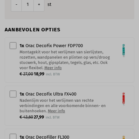
st
-
+
AANBEVOLEN OPTIES
1
x
Orac DecoFix Power​ FDP700
Montagekit voor het verlijmen van sierlijsten,
rozetten, wandpanelen en plinten op vers/droog
stucwerk, hout, gipsplaten, tegels, glas, etc. Ook
voor flexibel.
Meer info
€ 27,00
18,99
1
x
Orac DecoFix Ultra FX400
Nadenlijm voor het verlijmen van rechte
verbindingen en alle voorkomende binnen- en
buitenhoeken.
Meer info
€ 43,60
27,99
1
x
Orac DecoFiller FL300