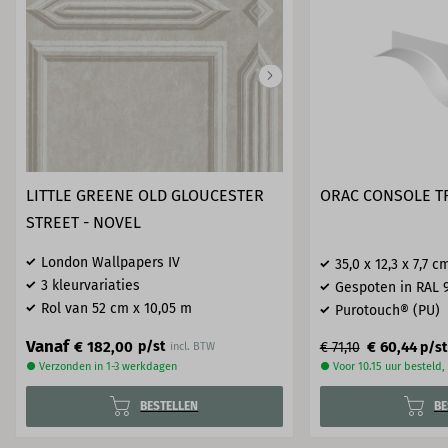
LITTLE GREENE OLD GLOUCESTER
ORAC CONSOLE T
STREET - NOVEL
London Wallpapers IV
35,0 x 12,3 x 7,7 c
3 kleurvariaties
Gespoten in RAL 
Rol van 52 cm x 10,05 m
Purotouch® (PU)
Vanaf
€ 182,00
p/st
€ 60,44
€ 71,10
p/st
incl. BTW
● Verzonden in 1-3 werkdagen
● Voor 10.15 uur besteld
BESTELLEN
BE