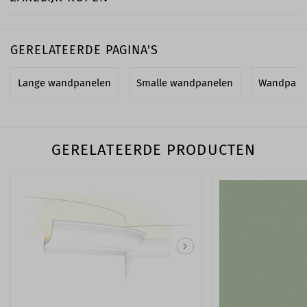
GERELATEERDE PAGINA'S
Lange wandpanelen
Smalle wandpanelen
Wandpanel
GERELATEERDE PRODUCTEN