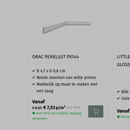
Een goede voorbereiding is het halve werk. Controleer daarom 
onze montageservice of je wand en plafond geschikt is. De mon
als de ondergrond correct is voorbereid. De wand en het plafon
en vetvrij zijn, daarnaast is het belangrijk dat het vrij is van l
en slecht stucwerk. Schuur, herstel en reinig de ondergrond in
montage begint. Twijfel je of jouw plafond goed is voorbereid
ons op per
mail
of de
contactpagina
.
ORAC PERKLIJST PX144
LITTL
GLOSS
B 4,7 x D 0,8 cm
Reeds voorzien van witte primer
Makkelijk op maat te maken met
een zaag
Blik 
Unie
Vanaf
1
€ 7,53
p/m
incl. BTW
€ 8,85
Vanaf
● Voor 10.15 uur besteld, vandaag
● Verzon
verzonden