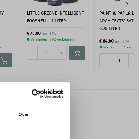
RY
LITTLE GREENE INTELLIGENT
PAINT & PAPER LI
L -
EGGSHELL - 1 LITER
ARCHITECTS' SATI
0,75 LITER
€ 75,00
● Verzonden in 1-2 werkdagen
€ 64,00
n
● Verzonden in 1-2 werk
-
+
-
+
Over
Orac
200,0 cm