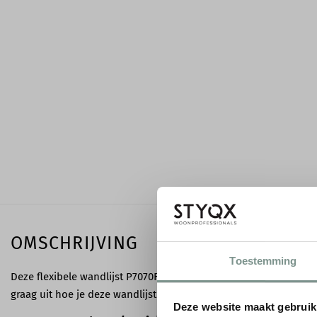
OMSCHRIJVING
Toestemming
Deze flexibele wandlijst P7070F is de buigbare variant van de wa
graag uit hoe je deze wandlijst kunt toepassen en wat de minimal
Deze website maakt gebruik