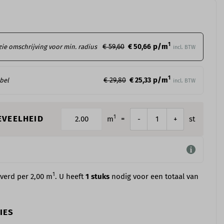
1
p/m
€ 59,60
€ 50,66
 zie omschrijving voor min. radius
incl. BTW
1
p/m
€ 29,80
€ 25,33
ibel
incl. BTW
1
EVEELHEID
m
=
st
-
+
1
everd per 2,00 m
. U heeft
1
stuks
nodig voor een totaal van
IES