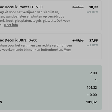
ac DecoFix Power​ FDP700
€ 27,00
18,99
gekit voor het verlijmen van sierlijsten,
ten, wandpanelen en plinten op vers/droog
erk, hout, gipsplaten, tegels, glas, etc. Ook voor
el.
Meer info
ac DecoFix Ultra FX400
€ 43,60
27,99
lijm voor het verlijmen van rechte verbindingen
le voorkomende binnen- en buitenhoeken.
Meer
2,00
1
101,32
+
0,00
TW
101,32