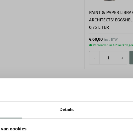
PAINT & PAPER LIBRA
ARCHITECTS' EGGSHEL
0,75 LITER
€ 60,00
● Verzonden in 1-2 werkdage
-
+
SPECIFICATIES
Details
ndlijst P7070. We leggen je
Merk
e radius dient te zijn.
 van cookies
Lengte