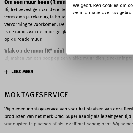
Om een muur heen (R min)
We gebruiken cookies om con
Bij het bevestigen van deze flexibele wandlijst op een muur met
we informatie over uw gebrui
vorm dien je rekening te houden met de 'R min' (minimale radiu
vervorming te voorkomen. De minimale radius van de wandlijst 
Is de radius van de muur gelijk aan of groter dan 30 cm? Dan ku
op de ronde muur.
Vlak op de muur (R* min)
Bij maken van een boog op een vlakke muur dien je rekening t
(minimale radius) van de wandlijst om vervorming te voorkome
LEES MEER
wandlijst in deze toepassing is 230 cm. Is de radius gelijk aan 
je deze wandlijst gebruiken voor het maken van een boog op d
Bekijk ook de afbeeldingen ter verduidelijking van de 'R min' en 
MONTAGESERVICE
Montage flexibele wandlijst P7070F
Wij bieden montageservice aan voor het plaatsen van deze flexib
Het monteren van een flexibele wandlijst vereist meer aandacht 
producten van het merk Orac. Super handig als je zelf geen tijd
worden. Voor het monteren van de wandlijst op de muur advis
wandlijsten te plaatsen of als je zelf niet handig bent. Wij nem
DecoFix Power FDP700 te gebruiken. Het verlijmen van naden k