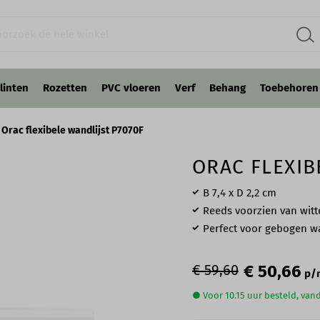
linten
Rozetten
PVC vloeren
Verf
Behang
Toebehoren
Orac flexibele wandlijst P7070F
ORAC FLEXIB
B 7,4 x D 2,2 cm
Reeds voorzien van witt
Perfect voor gebogen 
€ 59,60
€ 50,66
p/
● Voor 10.15 uur besteld, va