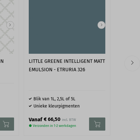
helpen je graag, stuur ons gerust een
mail
.
5414433039714
EN
LITTLE GREENE INTELLIGENT MATT
SANDBER
EMULSION - ETRURIA 326
Essenti
Blik van 1L, 2,5L of 5L
6 kleur
Unieke kleurpigmenten
Rol van
€ 66,50
€ 
Vanaf
Vanaf
● Verzonden in 1-2 werkdagen
● Verzonden