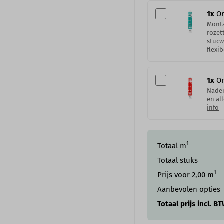
1
x
Or
Monta
rozet
stucw
flexib
1
x
Or
Naden
en al
info
1
Totaal m
Totaal stuks
1
Prijs voor
2,00
m
Aanbevolen opties
Totaal prijs incl. B