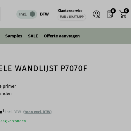
0
0
Klantenservice
IN WINKELWAGEN
BTW
Incl.
MAIL / WHATSAPP
Samples
SALE
Offerte aanvragen
ELE WANDLIJST P7070F
e primer
wanden
1
m
incl. BTW
(toon excl. BTW)
ndaag verzonden