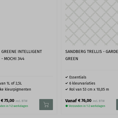
vóórdat je gebruik maakt van
worden in jouw situatie? We 
EAN code
tage kan alleen plaatsvinden
d moeten vlak, droog, stof-
oszittende delen zoals behang
dien nodig voordat de
? Neem gerust contact met
SANDBERG TRELLIS - GARD
E GREENE INTELLIGENT
GREEN
 - MOCHI 344
Essentials
van 1L of 2,5L
6 kleurvariaties
ke kleurpigmenten
Rol van 53 cm x 10,05 m
€ 75,00
€ 76,00
Vanaf
den in 1-2 werkdagen
● Verzonden in 1-2 werkdagen