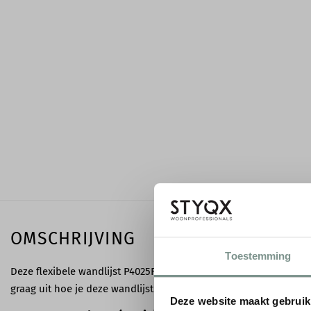
OMSCHRIJVING
Toestemming
Deze flexibele wandlijst P4025F is de buigbare variant van de wa
graag uit hoe je deze wandlijst kunt toepassen en wat de minimal
Deze website maakt gebruik