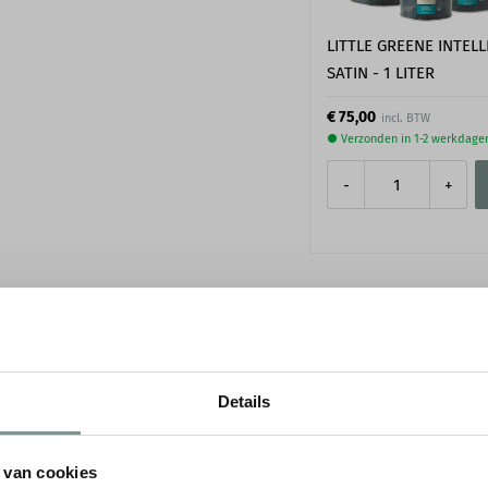
LITTLE GREENE INTELL
SATIN - 1 LITER
€ 75,00
● Verzonden in 1-2 werkdage
-
+
SPECIFICATIES
Details
ndlijst P4025. We leggen je
Merk
e radius dient te zijn.
 van cookies
Lengte