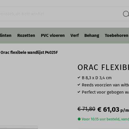
linten
Rozetten
PVC vloeren
Verf
Behang
Toebehoren
Orac flexibele wandlijst P4025F
ORAC FLEXIB
B 8,3 x D 3,4 cm
Reeds voorzien van witt
Perfect voor gebogen 
€ 71,80
€ 61,03
p/m
● Voor 10.15 uur besteld, va