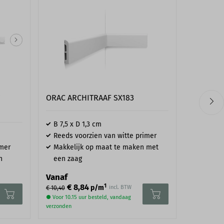
helpen je graag, stuur ons gerust een
mail
.
LITTLE 
ORAC ARCHITRAAF SX183
EXTERIO
B 7,5 x D 1,3 cm
GREEN 5
Reeds voorzien van witte primer
imer
Makkelijk op maat te maken met
n
een zaag
Blik van
Unieke
Vanaf
1
€ 8,84
p/m
incl. BTW
€ 10,40
€ 
Vanaf
● Voor 10.15 uur besteld, vandaag
● Verzonden
verzonden