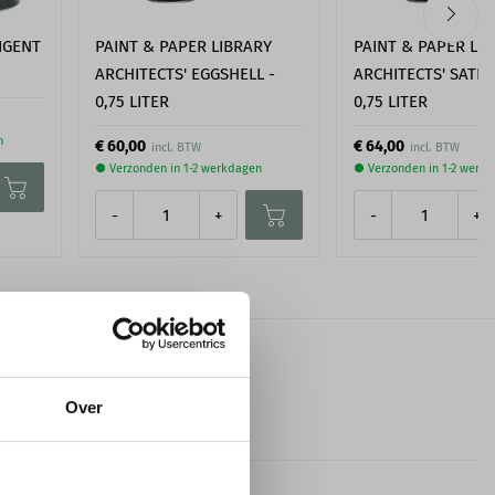
IGENT
PAINT & PAPER LIBRARY
PAINT & PAPER LI
ARCHITECTS' EGGSHELL -
ARCHITECTS' SATI
0,75 LITER
0,75 LITER
n
€ 60,00
€ 64,00
● Verzonden in 1-2 werkdagen
● Verzonden in 1-2 werk
-
+
-
+
Over
Orac
200,0 cm