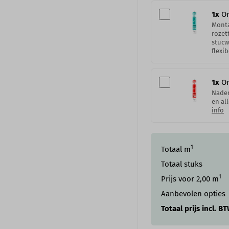
1
x
Or
Monta
rozet
stucw
flexib
1
x
Or
Naden
en al
info
1
Totaal m
Totaal stuks
1
Prijs voor
2,00
m
Aanbevolen opties
Totaal prijs incl. B