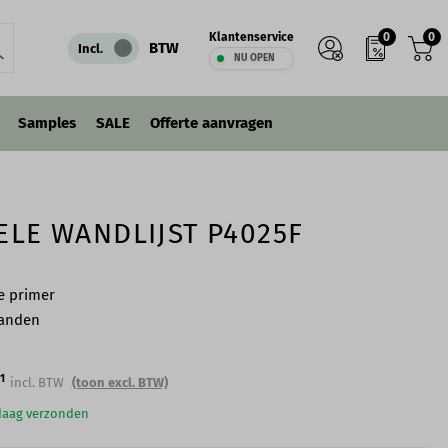
0
0
Klantenservice
IN WINKELWAGEN
BTW
Incl.
NU OPEN
Samples
SALE
Offerte aanvragen
ELE WANDLIJST P4025F
e primer
wanden
1
incl. BTW
(toon excl. BTW)
ndaag verzonden