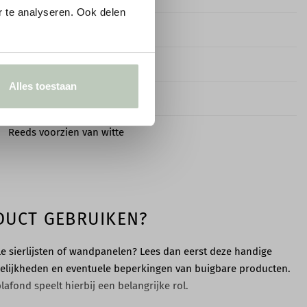
 te analyseren. Ook delen
8,3 cm
70,0 cm
Alles toestaan
Flex
Reeds voorzien van witte
primer
Perfect voor gebogen wanden
ODUCT GEBRUIKEN?
Met lak of muurverf
ele sierlijsten of wandpanelen? Lees dan eerst deze handige
Bestand tegen de meeste
elijkheden en eventuele beperkingen van buigbare producten.
algemene oplosmiddelen en
afond speelt hierbij een belangrijke rol.
water