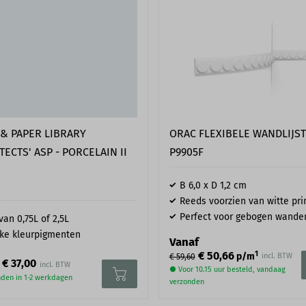
vóórdat je gebruik maakt van
worden in jouw situatie? We 
tage kan alleen plaatsvinden
d moeten vlak, droog, stof-
oszittende delen zoals behang
dien nodig voordat de
? Neem gerust contact met
ORAC FLEXIBELE WANDLIJST
 & PAPER LIBRARY
P9905F
TECTS' ASP - PORCELAIN II
B 6,0 x D 1,2 cm
Reeds voorzien van witte pr
Perfect voor gebogen wande
 van 0,75L of 2,5L
ke kleurpigmenten
Vanaf
1
€ 50,66
p/m
incl. BTW
€ 59,60
€ 37,00
● Voor 10.15 uur besteld, vandaag
den in 1-2 werkdagen
verzonden