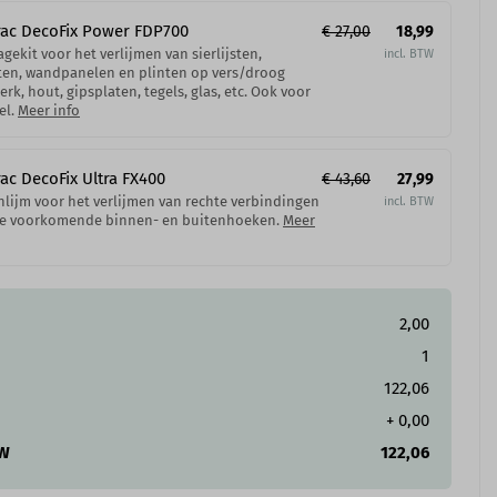
ac DecoFix Power​ FDP700
€ 27,00
18,99
gekit voor het verlijmen van sierlijsten,
ten, wandpanelen en plinten op vers/droog
erk, hout, gipsplaten, tegels, glas, etc. Ook voor
el.
Meer info
ac DecoFix Ultra FX400
€ 43,60
27,99
lijm voor het verlijmen van rechte verbindingen
le voorkomende binnen- en buitenhoeken.
Meer
2,00
1
122,06
+
0,00
TW
122,06