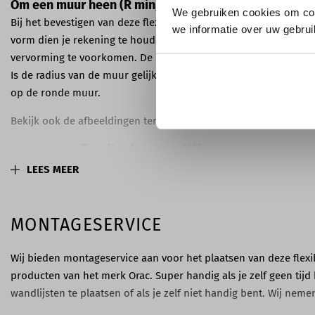
Om een muur heen (R min)
We gebruiken cookies om con
Bij het bevestigen van deze flexibele wandlijst op een muur met
we informatie over uw gebrui
vorm dien je rekening te houden met de 'R min' (minimale radiu
vervorming te voorkomen. De minimale radius van de wandlijst 
Is de radius van de muur gelijk aan of groter dan 70 cm? Dan ku
op de ronde muur.
Bekijk ook de afbeeldingen ter verduidelijking van de 'R min'.
Montage flexibele wandlijst P4025F
LEES MEER
Het monteren van een flexibele wandlijst vereist meer aandacht 
worden. Voor het monteren van de wandlijst op de muur advis
DecoFix Power FDP700 te gebruiken. Het verlijmen van naden k
MONTAGESERVICE
DecoFix Ultra FX400. Met de DecoFiller FL300 kun je de wandlijst
Wij bieden montageservice aan voor het plaatsen van deze flexib
producten van het merk Orac. Super handig als je zelf geen tijd
wandlijsten te plaatsen of als je zelf niet handig bent. Wij nem