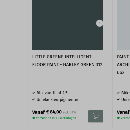
Een goede voorbereiding is het halve werk. Controleer daarom 
onze montageservice of je wand en plafond geschikt is. De mon
als de ondergrond correct is voorbereid. De wand en het plafon
en vetvrij zijn, daarnaast is het belangrijk dat het vrij is van l
en slecht stucwerk. Schuur, herstel en reinig de ondergrond in
montage begint. Twijfel je of jouw plafond goed is voorbereid
ons op per
mail
of de
contactpagina
.
LITTLE GREENE INTELLIGENT
PAINT
FLOOR PAINT - HARLEY GREEN 312
ARCHI
662
Blik van 1L of 2,5L
Blik
Unieke kleurpigmenten
Unie
€ 84,00
Vanaf
Vanaf
● Verzonden in 1-2 werkdagen
● Verzon