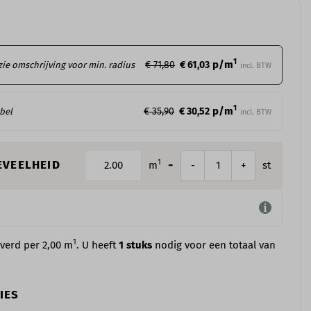
1
p/m
€ 71,80
€ 61,03
 zie omschrijving voor min. radius
incl. BTW
1
p/m
€ 35,90
€ 30,52
ibel
incl. BTW
1
EVEELHEID
m
=
st
-
+
1
everd per 2,00 m
. U heeft
1
stuks
nodig voor een totaal van
IES