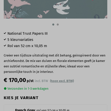
National Trust Papers III
5 kleurvariaties
Rol van 52 cm x 10,05 m
Creëer een tijdloze uitstraling met dit behang, geïnspireerd door een
archiefvondst. De mix van duiven en florale elementen geeft je kamer
een subtiel romantische en stijlvolle sfeer, ideaal voor een
persoonlijke touch in je interieur.
€ 170,00
p/st
incl. BTW
(toon excl. BTW)
● Verzonden in 1-3 werkdagen
KIES JE VARIANT
French Grey
rol van 52 cm x 10,05 m