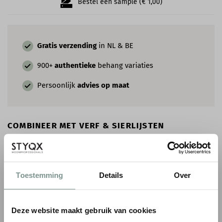
Bestel een sample (€ 1,00)
Gratis verzending
in NL & BE
900+
authentieke
behang variaties
Persoonlijk
advies op maat
COMBINEER MET VERF & SIERLIJSTEN
Toestemming
Details
Over
Deze website maakt gebruik van cookies