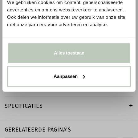
We gebruiken cookies om content, gepersonaliseerde
advertenties en om ons websiteverkeer te analyseren.
ORAC WANDLIJST PX202
LITTLE GREENE INTE
Ook delen we informatie over uw gebruik van onze site
LITER
met onze partners voor adverteren en analyse.
1
€ 15,01
€ 17,65
p/m
incl. BTW
● Voor 10.15 uur besteld, vandaag verzonden
€ 75,00
● Verzonden in 1-2 werk
-
+
Alles toestaan
-
Aanpassen
OMSCHRIJVING
SPECIFICATIES
GERELATEERDE PAGINA'S