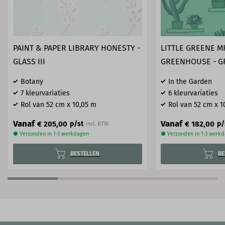
PAINT & PAPER LIBRARY HONESTY -
LITTLE GREENE M
GLASS III
GREENHOUSE - G
Botany
In the Garden
7 kleurvariaties
6 kleurvariaties
Rol van 52 cm x 10,05 m
Rol van 52 cm x 1
Vanaf
Vanaf
€ 205,00
€ 182,00
p/st
p/
incl. BTW
● Verzonden in 1-3 werkdagen
● Verzonden in 1-3 werk
BESTELLEN
BE