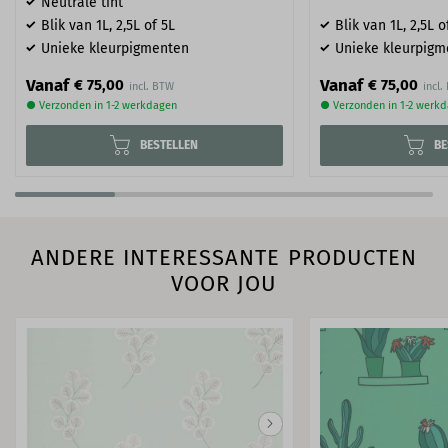
Neutrale tint
Blik van 1L, 2,5L of 5L
Blik van 1L, 2,5L o
Unieke kleurpigmenten
Unieke kleurpigm
Vanaf
Vanaf
€ 75,00
€ 75,00
● Verzonden in 1-2 werkdagen
● Verzonden in 1-2 werk
BESTELLEN
BE
ANDERE INTERESSANTE PRODUCTEN
VOOR JOU