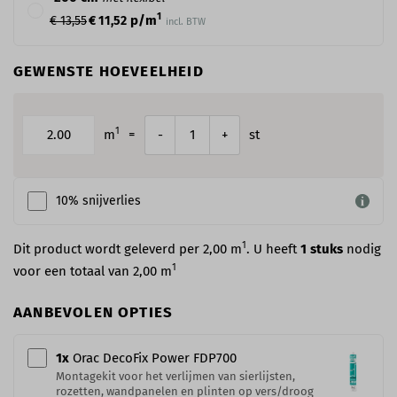
1
p/m
€ 13,55
€ 11,52
incl. BTW
GEWENSTE HOEVEELHEID
1
m
=
st
-
+
10% snijverlies
1
Dit product wordt geleverd per 2,00 m
. U heeft
1
stuks
nodig
1
voor een totaal van
2,00
m
AANBEVOLEN OPTIES
1
x
Orac DecoFix Power​ FDP700
Montagekit voor het verlijmen van sierlijsten,
rozetten, wandpanelen en plinten op vers/droog