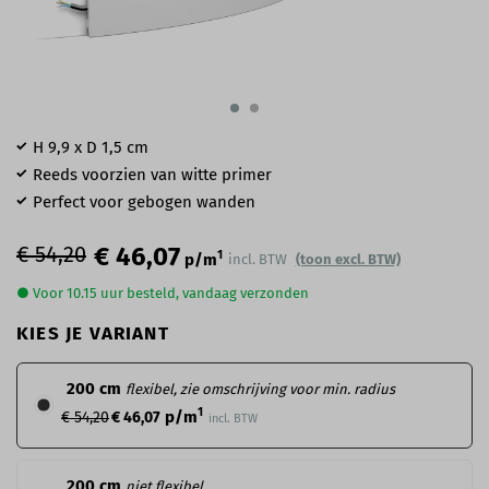
H 9,9 x D 1,5 cm
Reeds voorzien van witte primer
Perfect voor gebogen wanden
€ 54,20
€ 46,07
1
p/m
incl. BTW
(toon excl. BTW)
● Voor 10.15 uur besteld, vandaag verzonden
KIES JE VARIANT
200 cm
flexibel, zie omschrijving voor min. radius
1
p/m
€ 54,20
€ 46,07
incl. BTW
200 cm
niet flexibel