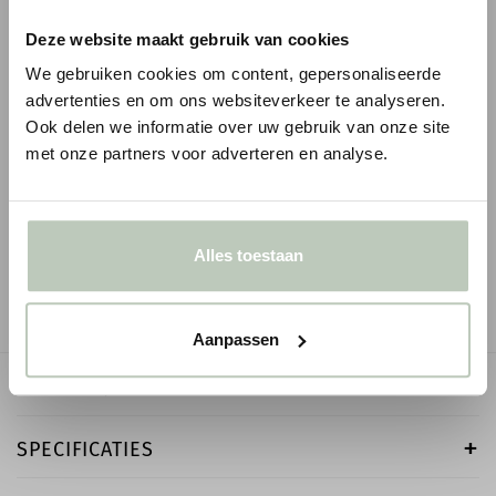
Deze website maakt gebruik van cookies
We gebruiken cookies om content, gepersonaliseerde
advertenties en om ons websiteverkeer te analyseren.
Ook delen we informatie over uw gebruik van onze site
LITTLE GREENE INTELLIGENT EGGSHELL
LITTLE GREENE INTE
met onze partners voor adverteren en analyse.
- 1 LITER
LITER
€ 75,00
€ 75,00
● Verzonden in 1-2 werkdagen
● Verzonden in 1-2 werk
Alles toestaan
-
+
-
Aanpassen
OMSCHRIJVING
SPECIFICATIES