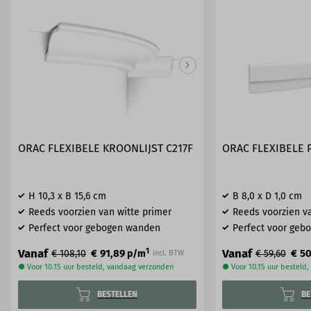
ORAC FLEXIBELE KROONLIJST C217F
ORAC FLEXIBELE 
H 10,3 x B 15,6 cm
B 8,0 x D 1,0 cm
Reeds voorzien van witte primer
Reeds voorzien va
Perfect voor gebogen wanden
Perfect voor geb
1
Vanaf
Vanaf
€ 91,89
€ 50
€ 108,10
p/m
€ 59,60
incl. BTW
● Voor 10.15 uur besteld, vandaag verzonden
● Voor 10.15 uur besteld
BESTELLEN
BE