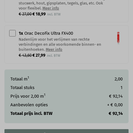
stucwerk, hout, gipsplaten, tegels, glas, etc. Ook
voor flexibel.
Meer info
€ 27,00
€ 18,99
1
x
Orac DecoFix Ultra FX400
Nadenlijm voor het verlijmen van rechte
verbindingen en alle voorkomende binnen- en
buitenhoeken.
Meer info
€ 43,60
€ 27,99
1
Totaal m
2,00
Totaal stuks
1
1
Prijs voor
2,00
m
€ 92,14
Aanbevolen opties
+
€ 0,00
Totaal prijs incl. BTW
€ 92,14