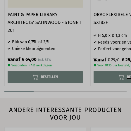
PAINT & PAPER LIBRARY
ORAC FLEXIBELE 
ARCHITECTS' SATINWOOD - STONE I
SX182F
201
H 5,0 x D 1,3 cm
Blik van 0,75L of 2,5L
Reeds voorzien va
Unieke kleurpigmenten
Perfect voor geb
Vanaf
€ 64,00
Vanaf
€ 25
€ 29,41
● Verzonden in 1-2 werkdagen
● Voor 10.15 uur besteld
BESTELLEN
BE
ANDERE INTERESSANTE PRODUCTEN
VOOR JOU