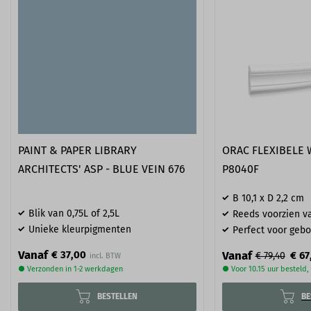
PAINT & PAPER LIBRARY
ORAC FLEXIBELE 
ARCHITECTS' ASP - BLUE VEIN 676
P8040F
B 10,1 x D 2,2 cm
Blik van 0,75L of 2,5L
Reeds voorzien va
Unieke kleurpigmenten
Perfect voor geb
Vanaf
€ 37,00
Vanaf
€ 67
€ 79,40
● Verzonden in 1-2 werkdagen
● Voor 10.15 uur besteld
BESTELLEN
BE