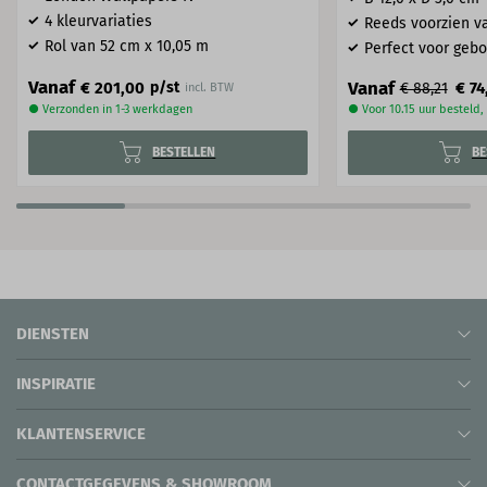
4 kleurvariaties
Reeds voorzien va
Rol van 52 cm x 10,05 m
Perfect voor geb
Vanaf
Vanaf
€ 201,00
p/st
€ 74
€ 88,21
incl. BTW
● Verzonden in 1-3 werkdagen
● Voor 10.15 uur besteld
BESTELLEN
BE
DIENSTEN
INSPIRATIE
KLANTENSERVICE
CONTACTGEGEVENS & SHOWROOM