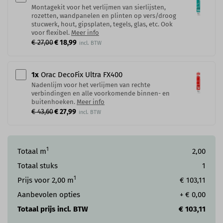
Montagekit voor het verlijmen van sierlijsten,
rozetten, wandpanelen en plinten op vers/droog
stucwerk, hout, gipsplaten, tegels, glas, etc. Ook
voor flexibel.
Meer info
€ 27,00
€ 18,99
1
x
Orac DecoFix Ultra FX400
Nadenlijm voor het verlijmen van rechte
verbindingen en alle voorkomende binnen- en
buitenhoeken.
Meer info
€ 43,60
€ 27,99
1
Totaal m
2,00
Totaal stuks
1
1
Prijs voor
2,00
m
€ 103,11
Aanbevolen opties
+
€ 0,00
Totaal prijs incl. BTW
€ 103,11