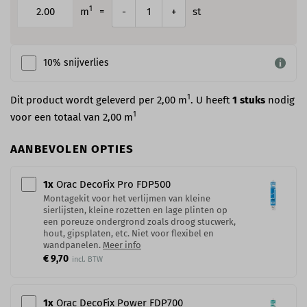
1
m
=
st
-
+
10% snijverlies
1
Dit product wordt geleverd per 2,00 m
. U heeft
1
stuks
nodig
1
voor een totaal van
2,00
m
AANBEVOLEN OPTIES
1
x
Orac DecoFix Pro​ FDP500
Montagekit voor het verlijmen van kleine
sierlijsten, kleine rozetten en lage plinten op
een poreuze ondergrond zoals droog stucwerk,
hout, gipsplaten, etc. Niet voor flexibel en
wandpanelen.
Meer info
€ 9,70
1
x
Orac DecoFix Power​ FDP700