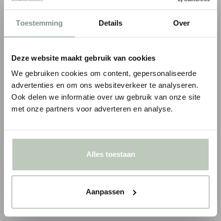
Toestemming
Details
Over
Deze website maakt gebruik van cookies
We gebruiken cookies om content, gepersonaliseerde
advertenties en om ons websiteverkeer te analyseren.
Ook delen we informatie over uw gebruik van onze site
met onze partners voor adverteren en analyse.
LITTLE GREENE INTELLIGENT EGGSHELL
PAINT & PAPER LIB
- 1 LITER
EGGSHELL - 0,75 LI
€ 75,00
€ 60,00
Alles toestaan
● Verzonden in 1-2 werkdagen
● Verzonden in 1-2 werk
-
+
-
Aanpassen