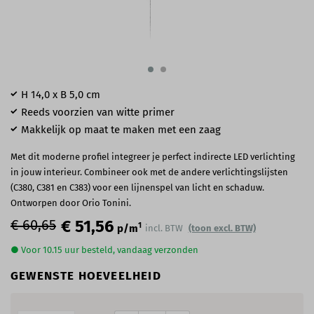
H 14,0 x B 5,0 cm
Reeds voorzien van witte primer
Makkelijk op maat te maken met een zaag
Met dit moderne profiel integreer je perfect indirecte LED verlichting
in jouw interieur. Combineer ook met de andere verlichtingslijsten
(C380, C381 en C383) voor een lijnenspel van licht en schaduw.
Ontworpen door Orio Tonini.
€ 60,65
€ 51,56
1
p/m
incl. BTW
(toon excl. BTW)
● Voor 10.15 uur besteld, vandaag verzonden
GEWENSTE HOEVEELHEID