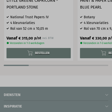
LITTLE GREENE CAPRICORN -
PAINT & PAPER LI
PORTLAND STONE
BLUE PEARL
National Trust Papers IV
Botany
4 kleurvariaties
4 kleurvariaties
Rol van 52 cm x 10,05 m
Rol van 70 cm x 9
Vanaf
Vanaf
€ 315,00
€ 330,00
p/st
p/
incl. BTW
● Verzonden in 1-3 werkdagen
● Verzonden in 1-3 werk
BESTELLEN
BE
DIENSTEN
INSPIRATIE