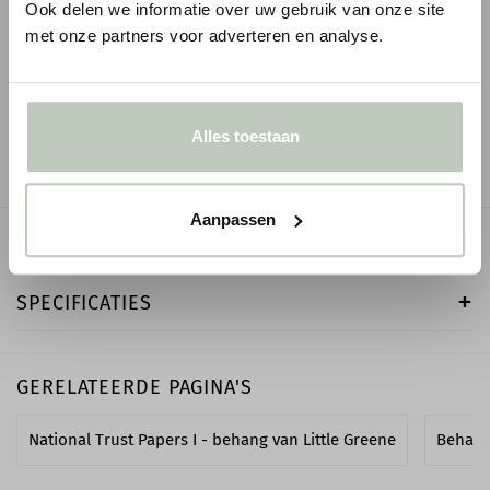
Ook delen we informatie over uw gebruik van onze site
1
1
€ 6,59
€ 8,93
€ 7,75
p/m
€ 10,51
p/m
incl. BTW
met onze partners voor adverteren en analyse.
● Voor 10.15 uur besteld, vandaag verzonden
● Voor 10.15 uur besteld
-
+
-
Alles toestaan
Aanpassen
OMSCHRIJVING
SPECIFICATIES
GERELATEERDE PAGINA'S
National Trust Papers I - behang van Little Greene
Behang