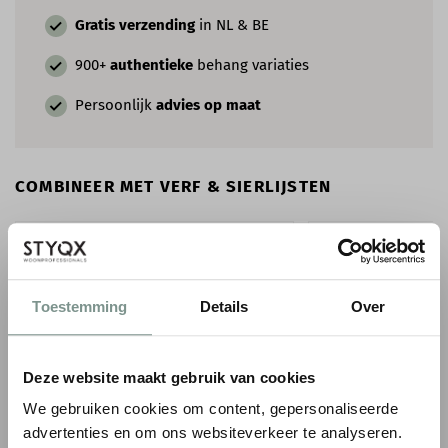
Gratis verzending
in NL & BE
900+
authentieke
behang variaties
Persoonlijk
advies op maat
COMBINEER MET VERF & SIERLIJSTEN
Toestemming
Details
Over
Deze website maakt gebruik van cookies
We gebruiken cookies om content, gepersonaliseerde
advertenties en om ons websiteverkeer te analyseren.
ORAC WANDLIJST PX120
ORAC WANDLIJST P