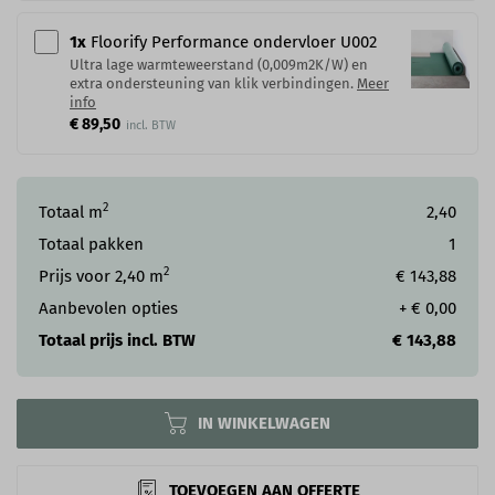
1
x
Floorify Performance ondervloer U002
Ultra lage warmteweerstand (0,009m2K/W) en
extra ondersteuning van klik verbindingen.
Meer
info
€ 89,50
2
Totaal m
2,40
Totaal pakken
1
2
Prijs voor
2,40
m
€ 143,88
Aanbevolen opties
+
€ 0,00
Totaal prijs incl. BTW
€ 143,88
IN WINKELWAGEN
TOEVOEGEN AAN OFFERTE