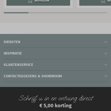
BESTELLEN
BE
DIENSTEN
INSPIRATIE
KLANTENSERVICE
CONTACTGEGEVENS & SHOWROOM
Schrijf u in en ontvang direct
€ 5,00 korting