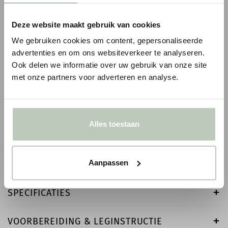
Deze website maakt gebruik van cookies
We gebruiken cookies om content, gepersonaliseerde
advertenties en om ons websiteverkeer te analyseren.
ORAC VLOERPLINT SX157
ORAC VLOERPLINT 
Ook delen we informatie over uw gebruik van onze site
met onze partners voor adverteren en analyse.
1
1
€ 7,82
€ 8,67
€ 9,20
p/m
€ 10,20
p/m
incl. BTW
● Voor 10.15 uur besteld, vandaag verzonden
● Voor 10.15 uur besteld
-
+
-
Alles toestaan
Aanpassen
OMSCHRIJVING
SPECIFICATIES
VOORBEREIDING & LEGINSTRUCTIE