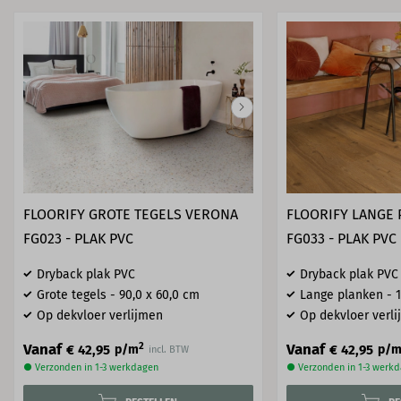
FLOORIFY GROTE TEGELS VERONA
FLOORIFY LANGE 
FG023 - PLAK PVC
FG033 - PLAK PVC
Dryback plak PVC
Dryback plak PVC
Grote tegels - 90,0 x 60,0 cm
Lange planken - 1
Op dekvloer verlijmen
Op dekvloer verl
2
Vanaf
Vanaf
€ 42,95
€ 42,95
p/m
p/
incl. BTW
● Verzonden in 1-3 werkdagen
● Verzonden in 1-3 werk