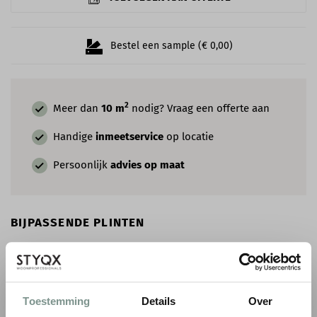
Bestel een sample (€ 0,00)
2
Meer dan
10 m
nodig? Vraag een offerte aan
Handige
inmeetservice
op locatie
Persoonlijk
advies op maat
BIJPASSENDE PLINTEN
Toestemming
Details
Over