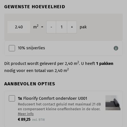
GEWENSTE HOEVEELHEID
2
m
=
pak
-
+
10% snijverlies
2
Dit product wordt geleverd per 2,40 m
. U heeft
1
pakken
2
nodig voor een totaal van
2,40
m
AANBEVOLEN OPTIES
1
x
Floorify Comfort ondervloer U001
Reduceert het contact geluid met maximaal 21 dB
en compenseert kleine oneffenheden in de vloer.
Meer info
€ 89,25