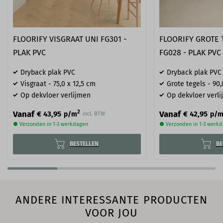
FLOORIFY VISGRAAT UNI FG301 -
FLOORIFY GROTE 
PLAK PVC
FG028 - PLAK PVC
Dryback plak PVC
Dryback plak PVC
Visgraat - 75,0 x 12,5 cm
Grote tegels - 90,
Op dekvloer verlijmen
Op dekvloer verl
2
Vanaf
Vanaf
€ 43,95
€ 42,95
p/m
p/
incl. BTW
● Verzonden in 1-3 werkdagen
● Verzonden in 1-3 werk
BESTELLEN
BE
ANDERE INTERESSANTE PRODUCTEN
VOOR JOU