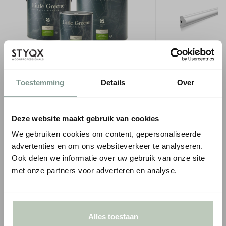
LITTLE GREENE INTELLIGENT MATT
ORAC WANDLIJST P
EMULSION - 1 LITER
Toestemming
Details
Over
1
€ 4,72
€ 5,55
p/m
i
● Voor 10.15 uur besteld
€ 66,50
● Verzonden in 1-2 werkdagen
-
Deze website maakt gebruik van cookies
-
+
We gebruiken cookies om content, gepersonaliseerde
advertenties en om ons websiteverkeer te analyseren.
Ook delen we informatie over uw gebruik van onze site
met onze partners voor adverteren en analyse.
OMSCHRIJVING
SPECIFICATIES
Alles toestaan