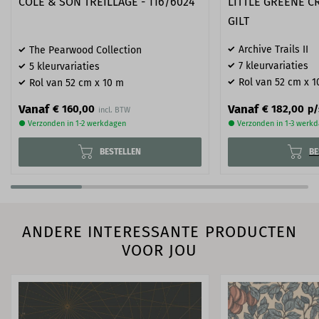
COLE & SON TREILLAGE - 116/6024
LITTLE GREENE C
GILT
Archive Trails II
The Pearwood Collection
7 kleurvariaties
5 kleurvariaties
Rol van 52 cm x 1
Rol van 52 cm x 10 m
Vanaf
Vanaf
€ 160,00
€ 182,00
p/
● Verzonden in 1-2 werkdagen
● Verzonden in 1-3 werk
BESTELLEN
BE
ANDERE INTERESSANTE PRODUCTEN
VOOR JOU