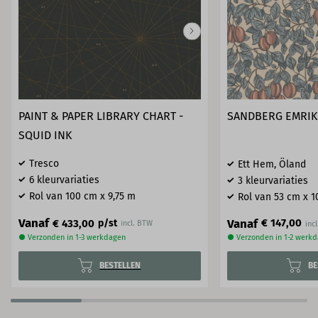
PAINT & PAPER LIBRARY CHART -
SANDBERG EMRIK 
SQUID INK
Tresco
Ett Hem, Öland
6 kleurvariaties
3 kleurvariaties
Rol van 100 cm x 9,75 m
Rol van 53 cm x 1
Vanaf
Vanaf
€ 147,00
€ 433,00
p/st
incl. BTW
● Verzonden in 1-3 werkdagen
● Verzonden in 1-2 werk
BESTELLEN
BE