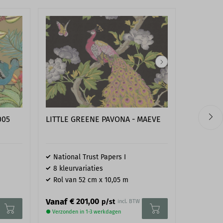
LITTLE GREENE PAVONA - MAEVE
005
COLE & S
National Trust Papers I
The Ard
8 kleurvariaties
2 kleur
Rol van 52 cm x 10,05 m
Rol van
€ 
Vanaf
Vanaf
€ 201,00
p/st
incl. BTW
● Verzonden
● Verzonden in 1-3 werkdagen