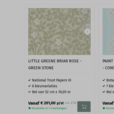
LITTLE GREENE BRIAR ROSE -
PAINT
GREEN STONE
- CON
National Trust Papers III
Bot
6 kleurvariaties
7 kl
Rol van 52 cm x 10,05 m
Rol 
Vanaf
Vanaf
€ 201,00
p/st
incl. BTW
● Verzonden in 1-3 werkdagen
● Verzon