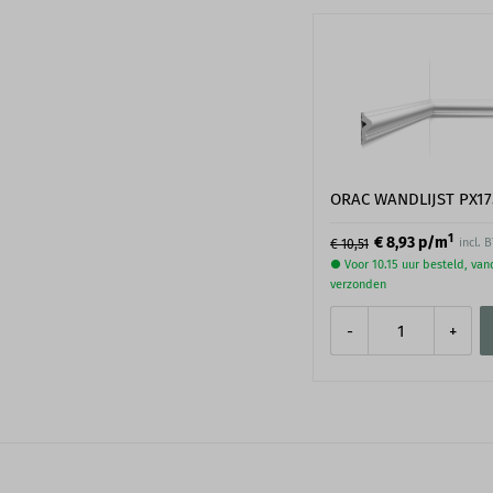
ORAC WANDLIJST PX17
1
€ 8,93
p/m
incl. 
€ 10,51
● Voor 10.15 uur besteld, va
verzonden
-
+