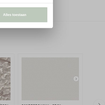
Sponsbaar
5055496021867
Alles toestaan