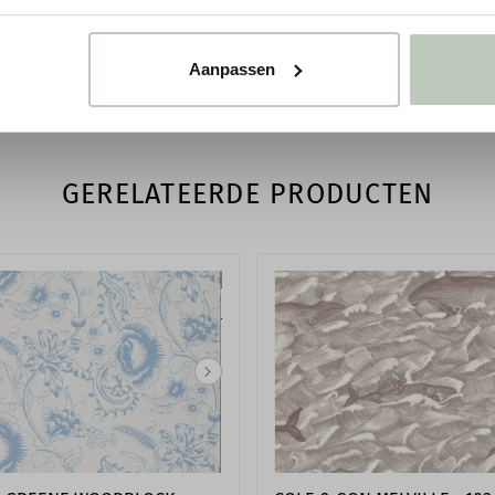
Reinigen
Cole & Son
EAN code
Aanpassen
GERELATEERDE PRODUCTEN