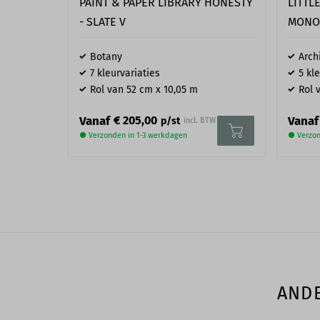
PAINT & PAPER LIBRARY HONESTY
LITTL
- SLATE V
MONO 
Botany
Archi
7 kleurvariaties
5 kl
Rol van 52 cm x 10,05 m
Rol 
Vanaf
Vanaf
€ 205,00
p/st
incl. BTW
● Verzonden in 1-3 werkdagen
● Verzon
ANDE