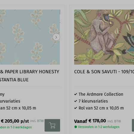
 & PAPER LIBRARY HONESTY
COLE & SON SAVUTI - 109/1
STANTIA BLUE
any
The Ardmore Collection
eurvariaties
7 kleurvariaties
van 52 cm x 10,05 m
Rol van 52 cm x 10,05 m
€ 178,00
Vanaf
€ 205,00
p/st
incl. BTW
● Verzonden in 1-2 werkdagen
den in 1-3 werkdagen