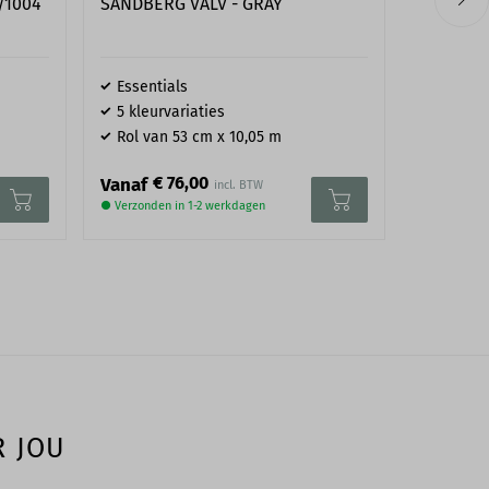
SANDBERG VALV - GRAY
/1004
COLE & 
103/1105
Essentials
Whimsi
5 kleurvariaties
7 kleurv
Rol van 53 cm x 10,05 m
Rol van
€ 76,00
€ 
Vanaf
Vanaf
● Verzonden in 1-2 werkdagen
● Verzonden
R JOU