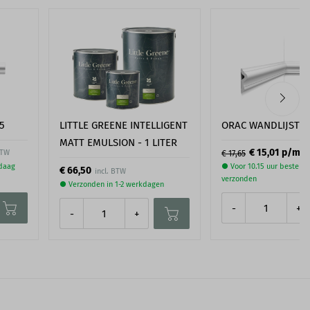
5
LITTLE GREENE INTELLIGENT
ORAC WANDLIJST P
MATT EMULSION - 1 LITER
1
€ 15,01
p/m
BTW
€ 17,65
ndaag
● Voor 10.15 uur besteld
€ 66,50
verzonden
● Verzonden in 1-2 werkdagen
-
+
-
+