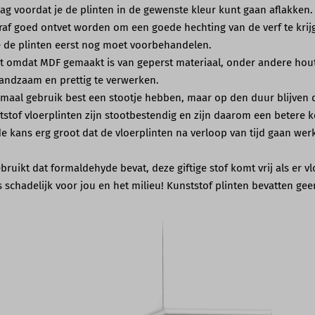
 voordat je de plinten in de gewenste kleur kunt gaan aflakken.
af goed ontvet worden om een goede hechting van de verf te krijge
e de plinten eerst nog moet voorbehandelen.
mt omdat MDF gemaakt is van geperst materiaal, onder andere houtv
handzaam en prettig te verwerken.
aal gebruik best een stootje hebben, maar op den duur blijven de
tof vloerplinten zijn stootbestendig en zijn daarom een betere 
e kans erg groot dat de vloerplinten na verloop van tijd gaan werke
bruikt dat formaldehyde bevat, deze giftige stof komt vrij als er
 schadelijk voor jou en het milieu! Kunststof plinten bevatten geen