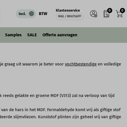
0
0
Klantenservice
BTW
Incl.
MAIL / WHATSAPP
Samples
SALE
Offerte aanvragen
je graag uit waarom je beter voor
vochtbestendige
en volledige
 reeds gelakte en groene MDF (V313) zal na verloop van tijd
van de hars in het MDF. Formaldehyde komt vrij als giftige stof
de slijmvliezen. Kunststof plinten zijn geheel vrij van giftige