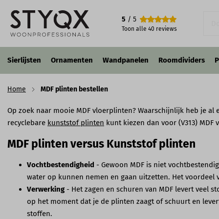
5
/ 5
Toon alle
40
reviews
Sierlijsten
Ornamenten
Wandpanelen
Roomdividers
P
Home
MDF plinten bestellen
Op zoek naar mooie MDF vloerplinten? Waarschijnlijk heb je al 
recyclebare
kunststof plinten
kunt kiezen dan voor (V313) MDF v
MDF plinten versus Kunststof plinten
Vochtbestendigheid
- Gewoon MDF is niet vochtbestendig,
water op kunnen nemen en gaan uitzetten. Het voordeel van
Verwerking
- Het zagen en schuren van MDF levert veel sto
op het moment dat je de plinten zaagt of schuurt en lever
stoffen.