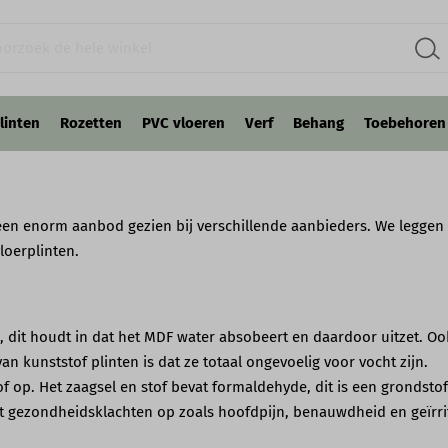
linten
Rozetten
PVC vloeren
Verf
Behang
Toebehoren
een enorm aanbod gezien bij verschillende aanbieders. We leggen 
loerplinten.
 dit houdt in dat het MDF water absobeert en daardoor uitzet. Ook
 kunststof plinten is dat ze totaal ongevoelig voor vocht zijn.
f op. Het zaagsel en stof bevat formaldehyde, dit is een grondstof 
t gezondheidsklachten op zoals hoofdpijn, benauwdheid en geïrriteer