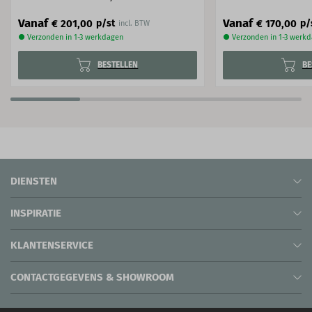
Vanaf
Vanaf
€ 201,00
€ 170,00
p/st
p/
incl. BTW
● Verzonden in 1-3 werkdagen
● Verzonden in 1-3 werk
BESTELLEN
BE
DIENSTEN
INSPIRATIE
KLANTENSERVICE
CONTACTGEGEVENS & SHOWROOM