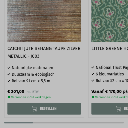
CATCHII JUTE BEHANG TAUPE ZILVER
LITTLE GREENE HO
METALLIC - J003
National Trust Pap
Natuurlijke materialen
6 kleurvariaties
Duurzaam & ecologisch
Rol van 52 cm x 1
Rol van 91 cm x 5,5 m
Vanaf
€ 201,00
€ 170,00
p/
● Verzonden in 1-3 werkdagen
● Verzonden in 1-3 werk
BESTELLEN
BE