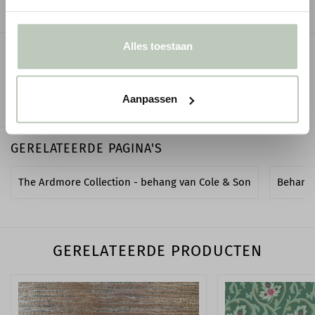
Alles toestaan
OMSCHRIJVING
SPECIFICATIES
Aanpassen
GERELATEERDE PAGINA'S
The Ardmore Collection - behang van Cole & Son
Behang
GERELATEERDE PRODUCTEN