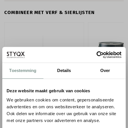
COMBINEER MET VERF & SIERLIJSTEN
Toestemming
Details
Over
ORAC WANDLIJST PX120
LITTLE GREENE INT
- 1 LITER
Deze website maakt gebruik van cookies
1
€ 6,59
€ 7,75
p/m
incl. BTW
We gebruiken cookies om content, gepersonaliseerde
● Voor 10.15 uur besteld, vandaag verzonden
€ 75,00
advertenties en om ons websiteverkeer te analyseren.
● Verzonden in 1-2 werk
-
+
Ook delen we informatie over uw gebruik van onze site
-
met onze partners voor adverteren en analyse.