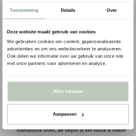
producten.
Toestemming
Details
Over
Bezoek ons vandaag nog en laat je verrassen door de
eindeloze mogelijkheden die Little Greene te bieden heeft.
Deze website maakt gebruik van cookies
Little Greene verkooppunt
We gebruiken cookies om content, gepersonaliseerde
Bij STYQX zijn we trots om een officieel Little Greene
advertenties en om ons websiteverkeer te analyseren.
verkooppunt te zijn. Dit betekent dat je bij ons kunt rekenen
Ook delen we informatie over uw gebruik van onze site
op originele
verf
en
behangproducten
, uitstekende service
met onze partners voor adverteren en analyse.
en professioneel advies. Of je nu online winkelt of onze
fysieke winkel bezoekt, wij zorgen ervoor dat je de beste
ervaring hebt.
Alles toestaan
Onze diensten
Kleuradvies:
Weet je niet zeker welke kleur het beste bij
Aanpassen
jouw interieur past? Onze experts staan klaar om je te
adviseren. Van rustige pastelkleuren tot diepe,
dramatische tinten, we helpen je een keuze te maken