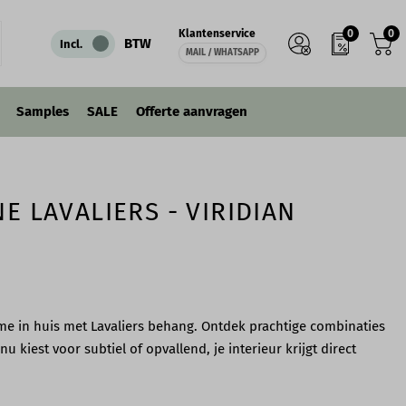
0
0
Klantenservice
IN WINKELWAGEN
BTW
Incl.
MAIL / WHATSAPP
Samples
SALE
Offerte aanvragen
E LAVALIERS - VIRIDIAN
me in huis met Lavaliers behang. Ontdek prachtige combinaties
nu kiest voor subtiel of opvallend, je interieur krijgt direct