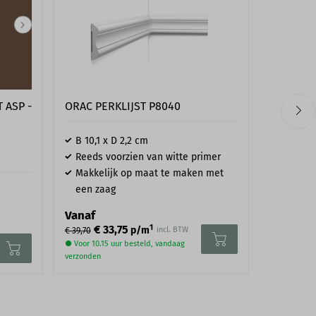
 ASP -
ORAC PERKLIJST P8040
PAINT &
ARCHITEC
B 10,1 x D 2,2 cm
131
Reeds voorzien van witte primer
Makkelijk op maat te maken met
een zaag
Blik va
Unieke
Vanaf
1
€ 33,75
p/m
incl. BTW
€ 39,70
€ 
Vanaf
● Voor 10.15 uur besteld, vandaag
● Verzonden
verzonden