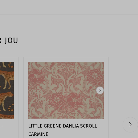
R JOU
LITTLE GREENE DAHLIA SCROLL -
 -
COLE & S
CARMINE