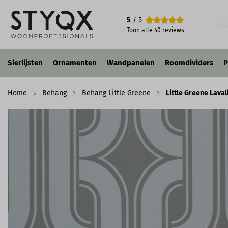
Little Greene Lavaliers - Viridian
5
/ 5
€ 155,00
p/st
incl. BTW
Toon alle
40
reviews
Sierlijsten
Ornamenten
Wandpanelen
Roomdividers
P
Home
Behang
Behang Little Greene
Little Greene Lavali