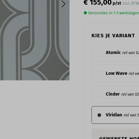
€ 155,00
p/st
incl. BT
● Verzonden in 1-3 werkdage
KIES JE VARIANT
Atomic
rol van 5
Low Wave
rol v
Cinder
rol van 52
Viridian
rol van 
GEWENSTE HO