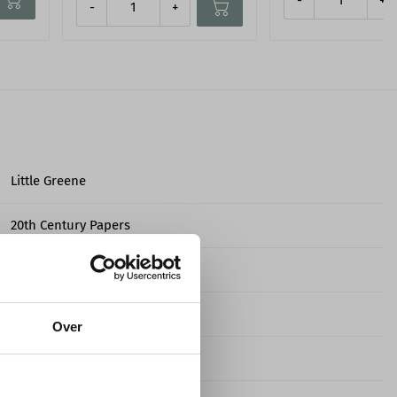
-
+
Little Greene
20th Century Papers
Niet-geweven behangpapier
10,05 m
Over
52,0 cm