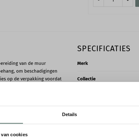
SPECIFICATIES
bereiding van de muur
Merk
et behang, om beschadigingen
ties op de verpakking voordat
Collectie
. Dit kan variëren van de
Soort
Rollengte
Details
Rolbreedte
 van cookies