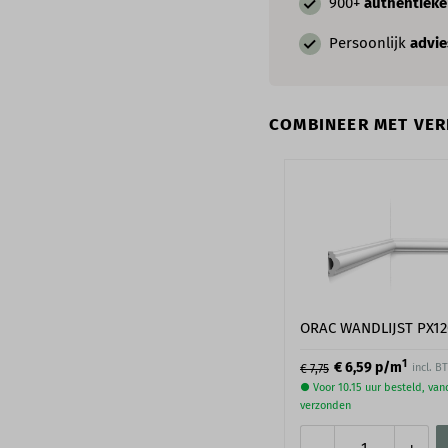
900+
authentiek
Persoonlijk
advie
COMBINEER MET VERF
ORAC WANDLIJST PX12
1
€ 6,59
p/m
incl. B
€ 7,75
● Voor 10.15 uur besteld, va
verzonden
-
+