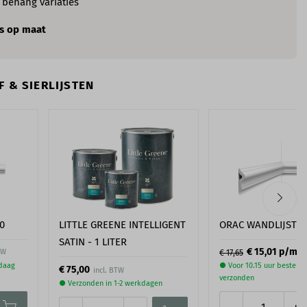
e
behang variaties
s op maat
 & SIERLIJSTEN
0
LITTLE GREENE INTELLIGENT
ORAC WANDLIJST P
SATIN - 1 LITER
1
€ 15,01
p/m
TW
€ 17,65
ndaag
● Voor 10.15 uur besteld
€ 75,00
verzonden
● Verzonden in 1-2 werkdagen
-
+