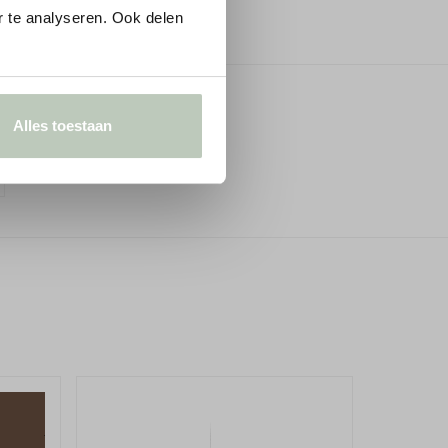
26,0 cm
 te analyseren. Ook delen
Vlak​, droog​, stof- en vetvrij
Muur inlijmen
Alles toestaan
Sponsbaar
Gauze - Mid 164, Mono 218,
Dark Lead Colour 118
North Brink Grey & Pearl
Colour - Dark
5050173356669