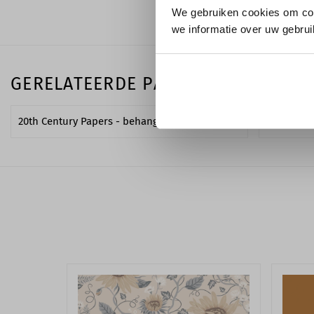
We gebruiken cookies om con
we informatie over uw gebrui
GERELATEERDE PAGINA'S
20th Century Papers - behang van Little Greene
Little Gre