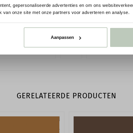
Patroonherhaling
tent, gepersonaliseerde advertenties en om ons websiteverkeer
k van onze site met onze partners voor adverteren en analyse.
LEES MEER
Vereiste ondergrond
Toepassing
Aanpassen
Reinigen
ene behang - alle collecties
Behang
Behang Little Greene
Kleuren in het behang
Bijpassende kleuren
GERELATEERDE PRODUCTEN
EAN code