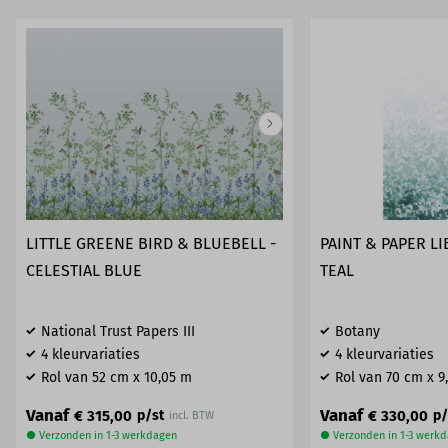
LITTLE GREENE BIRD & BLUEBELL -
PAINT & PAPER LI
CELESTIAL BLUE
TEAL
National Trust Papers III
Botany
4 kleurvariaties
4 kleurvariaties
Rol van 52 cm x 10,05 m
Rol van 70 cm x 9
Vanaf
Vanaf
€ 315,00
€ 330,00
p/st
p/
incl. BTW
● Verzonden in 1-3 werkdagen
● Verzonden in 1-3 werk