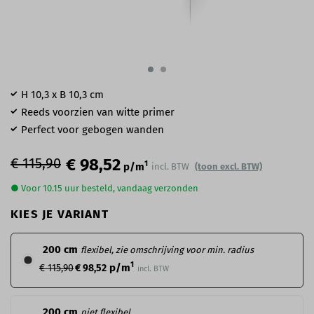
H 10,3 x B 10,3 cm
Reeds voorzien van witte primer
Perfect voor gebogen wanden
€ 115,90
€ 98,52
1
p/m
incl. BTW
(toon excl. BTW)
● Voor 10.15 uur besteld, vandaag verzonden
KIES JE VARIANT
200 cm
flexibel, zie omschrijving voor min. radius
1
p/m
€ 115,90
€ 98,52
incl. BTW
200 cm
niet flexibel