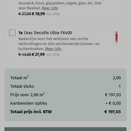
stucwerk, hout, gipsplaten, tegels, glas, etc. Ook
voor flexibel.
Meer info
€ 27,00
€ 18,99
1
x
Orac DecoFix Ultra FX400
Nadenlijm voor het verlijmen van rechte
verbindingen en alle voorkomende binnen- en
buitenhoeken.
Meer info
€ 43,60
€ 27,99
1
Totaal m
2,00
Totaal stuks
1
1
Prijs voor
2,00
m
€ 197,03
Aanbevolen opties
+
€ 0,00
Totaal prijs incl. BTW
€ 197,03