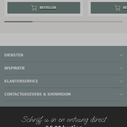
BESTELLEN
BE
DIENSTEN
INSPIRATIE
KLANTENSERVICE
CONTACTGEGEVENS & SHOWROOM
Schrijf u in en ontvang direct