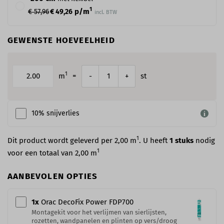
1
p/m
€ 57,96
€ 49,26
incl. BTW
GEWENSTE HOEVEELHEID
1
m
=
st
-
+
10% snijverlies
1
Dit product wordt geleverd per 2,00 m
. U heeft
1
stuks
nodig
1
voor een totaal van
2,00
m
AANBEVOLEN OPTIES
1
x
Orac DecoFix Power​ FDP700
Montagekit voor het verlijmen van sierlijsten,
rozetten, wandpanelen en plinten op vers/droog