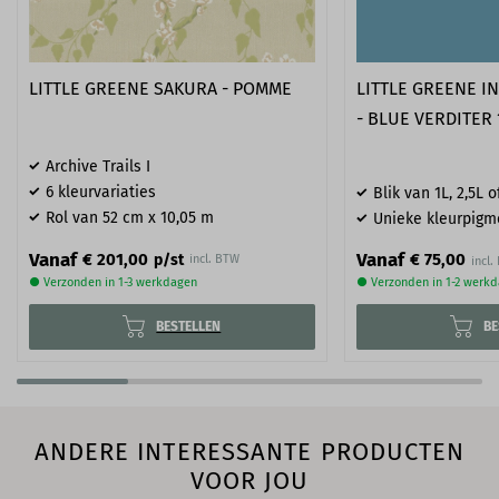
LITTLE GREENE SAKURA - POMME
LITTLE GREENE I
- BLUE VERDITER 
Archive Trails I
6 kleurvariaties
Blik van 1L, 2,5L o
Rol van 52 cm x 10,05 m
Unieke kleurpigm
Vanaf
Vanaf
€ 75,00
€ 201,00
p/st
incl. BTW
● Verzonden in 1-3 werkdagen
● Verzonden in 1-2 werk
BESTELLEN
BE
ANDERE INTERESSANTE PRODUCTEN
VOOR JOU