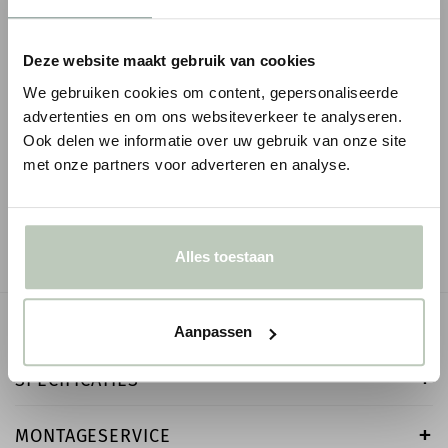
Deze website maakt gebruik van cookies
We gebruiken cookies om content, gepersonaliseerde
advertenties en om ons websiteverkeer te analyseren.
ORAC ROZET R08
ORAC ROZET R17
Ook delen we informatie over uw gebruik van onze site
€ 54,06
€ 76,76
€ 63,60
p/st
€ 90,30
p/st
incl. BTW
met onze partners voor adverteren en analyse.
● Voor 10.15 uur besteld, vandaag verzonden
● Voor 10.15 uur besteld
-
+
-
Alles toestaan
OMSCHRIJVING
Aanpassen
SPECIFICATIES
MONTAGESERVICE