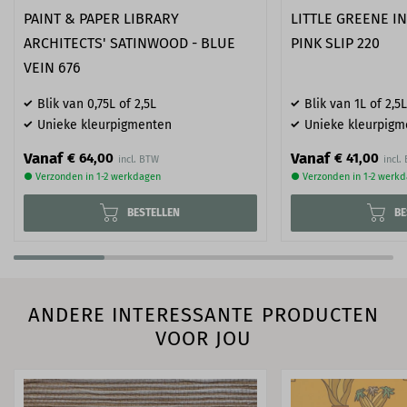
PAINT & PAPER LIBRARY
LITTLE GREENE IN
ARCHITECTS' SATINWOOD - BLUE
PINK SLIP 220
VEIN 676
Blik van 0,75L of 2,5L
Blik van 1L of 2,5L
Unieke kleurpigmenten
Unieke kleurpigm
Vanaf
Vanaf
€ 64,00
€ 41,00
● Verzonden in 1-2 werkdagen
● Verzonden in 1-2 werk
BESTELLEN
BE
ANDERE INTERESSANTE PRODUCTEN
VOOR JOU