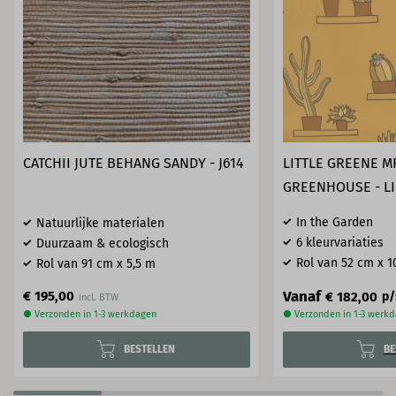
CATCHII JUTE BEHANG SANDY - J614
LITTLE GREENE M
GREENHOUSE - L
In the Garden
Natuurlijke materialen
6 kleurvariaties
Duurzaam & ecologisch
Rol van 52 cm x 1
Rol van 91 cm x 5,5 m
Vanaf
€ 195,00
€ 182,00
p/
● Verzonden in 1-3 werkdagen
● Verzonden in 1-3 werk
BESTELLEN
BE