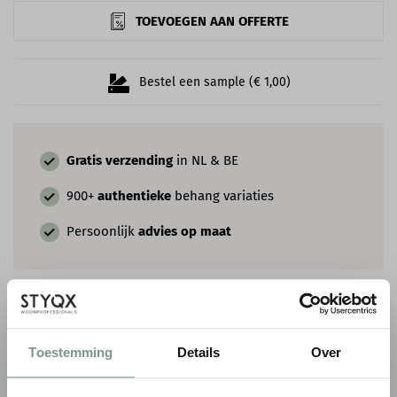
TOEVOEGEN AAN OFFERTE
Bestel een sample (€ 1,00)
Gratis verzending
in NL & BE
900+
authentieke
behang variaties
Persoonlijk
advies op maat
COMBINEER MET VERF & SIERLIJSTEN
Toestemming
Details
Over