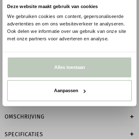
Deze website maakt gebruik van cookies
We gebruiken cookies om content, gepersonaliseerde
advertenties en om ons websiteverkeer te analyseren.
Ook delen we informatie over uw gebruik van onze site
met onze partners voor adverteren en analyse.
ORAC WANDLIJST PX175
ORAC WANDLIJST P
1
1
€ 8,93
€ 4,72
€ 10,51
p/m
€ 5,55
p/m
incl. BTW
i
● Voor 10.15 uur besteld, vandaag verzonden
● Voor 10.15 uur besteld
Alles toestaan
-
+
-
Aanpassen
OMSCHRIJVING
SPECIFICATIES