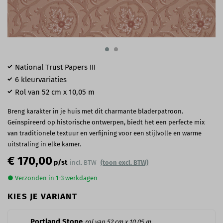
National Trust Papers III
6 kleurvariaties
Rol van 52 cm x 10,05 m
Breng karakter in je huis met dit charmante bladerpatroon.
Geïnspireerd op historische ontwerpen, biedt het een perfecte mix
van traditionele textuur en verfijning voor een stijlvolle en warme
uitstraling in elke kamer.
€ 170,00
p/st
incl. BTW
(toon excl. BTW)
● Verzonden in 1-3 werkdagen
KIES JE VARIANT
Portland Stone
rol van 52 cm x 10,05 m