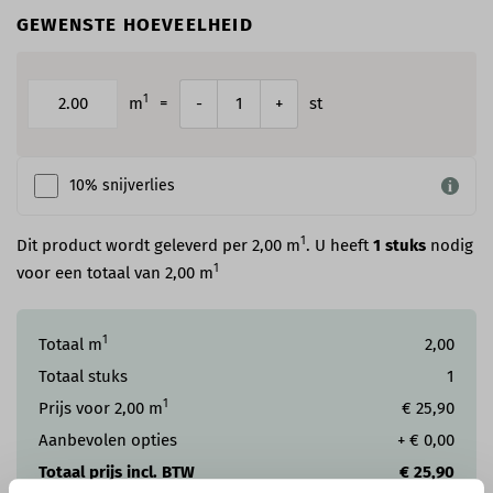
GEWENSTE HOEVEELHEID
1
m
=
st
-
+
10% snijverlies
1
Dit product wordt geleverd per 2,00 m
. U heeft
1
stuks
nodig
1
voor een totaal van
2,00
m
1
Totaal m
2,00
Totaal stuks
1
1
Prijs voor
2,00
m
€ 25,90
Aanbevolen opties
+
€ 0,00
Totaal prijs incl. BTW
€ 25,90