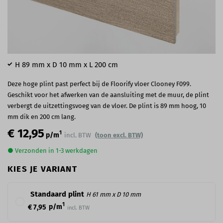
H 89 mm x D 10 mm x L 200 cm
Deze hoge plint past perfect bij de Floorify vloer Clooney F099.
Geschikt voor het afwerken van de aansluiting met de muur, de plint
verbergt de uitzettingsvoeg van de vloer. De plint is 89 mm hoog, 10
mm dik en 200 cm lang.
€ 12,95
1
p/m
incl. BTW
(toon excl. BTW)
● Verzonden in 1-3 werkdagen
KIES JE VARIANT
Standaard plint
H 61 mm x D 10 mm
1
p/m
€ 7,95
incl. BTW