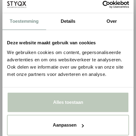
IN WINKELWAGEN
Toestemming
Details
Over
TOEVOEGEN AAN OFFERTE
Deze website maakt gebruik van cookies
We gebruiken cookies om content, gepersonaliseerde
advertenties en om ons websiteverkeer te analyseren.
2
Meer dan
10 m
nodig? Vraag een offerte aan
Ook delen we informatie over uw gebruik van onze site
Handige
inmeetservice
op locatie
met onze partners voor adverteren en analyse.
Persoonlijk
advies op maat
Alles toestaan
BIJPASSENDE PLINTEN
Aanpassen