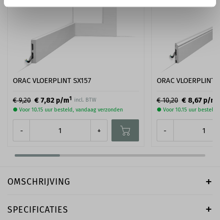
ORAC VLOERPLINT SX157
ORAC VLOERPLINT 
1
1
€ 7,82
€ 8,67
€ 9,20
p/m
€ 10,20
p/m
incl. BTW
● Voor 10.15 uur besteld, vandaag verzonden
● Voor 10.15 uur besteld
-
+
-
OMSCHRIJVING
SPECIFICATIES