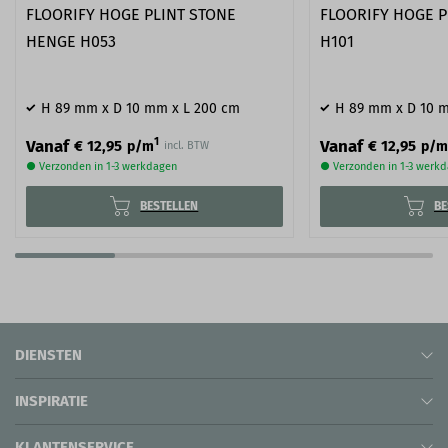
FLOORIFY HOGE PLINT STONE
FLOORIFY HOGE P
HENGE H053
H101
H 89 mm x D 10 mm x L 200 cm
H 89 mm x D 10 
1
Vanaf
Vanaf
€ 12,95
€ 12,95
p/m
p/m
incl. BTW
● Verzonden in 1-3 werkdagen
● Verzonden in 1-3 werk
BESTELLEN
BE
DIENSTEN
INSPIRATIE
KLANTENSERVICE