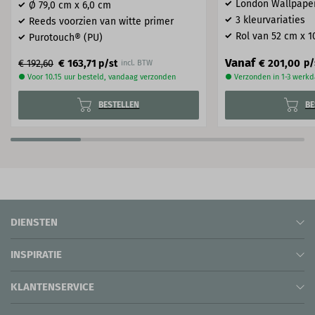
London Wallpape
Ø 79​,0 cm x 6,0 cm
3 kleurvariaties
Reeds voorzien van witte primer
Rol van 52 cm x 1
Purotouch® (PU)
Vanaf
€ 201,00
€ 163,71
p/
€ 192,60
p/st
incl. BTW
● Voor 10.15 uur besteld, vandaag verzonden
● Verzonden in 1-3 werk
BESTELLEN
BE
DIENSTEN
INSPIRATIE
KLANTENSERVICE