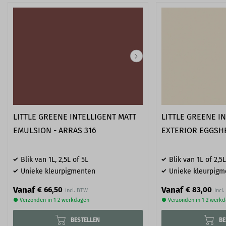
LITTLE GREENE INTELLIGENT MATT
LITTLE GREENE I
EMULSION - ARRAS 316
EXTERIOR EGGSHEL
Blik van 1L, 2,5L of 5L
Blik van 1L of 2,5L
Unieke kleurpigmenten
Unieke kleurpigm
Vanaf
Vanaf
€ 66,50
€ 83,00
● Verzonden in 1-2 werkdagen
● Verzonden in 1-2 werk
BESTELLEN
BE