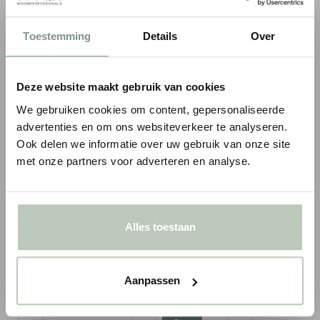
Persoonlijk
advies op maat
Toestemming
Details
Over
COMBINEER MET VERF & SIERLIJSTEN
Deze website maakt gebruik van cookies
We gebruiken cookies om content, gepersonaliseerde
advertenties en om ons websiteverkeer te analyseren.
Ook delen we informatie over uw gebruik van onze site
met onze partners voor adverteren en analyse.
Alles toestaan
ORAC WANDLIJST PX202
ORAC WANDLIJST P
Aanpassen
1
1
€ 15,01
€ 6,59
€ 17,65
p/m
€ 7,75
p/m
incl. BTW
i
● Voor 10.15 uur besteld, vandaag verzonden
● Voor 10.15 uur besteld