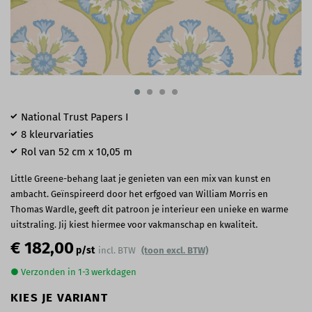
National Trust Papers I
8 kleurvariaties
Rol van 52 cm x 10,05 m
Little Greene-behang laat je genieten van een mix van kunst en
ambacht. Geïnspireerd door het erfgoed van William Morris en
Thomas Wardle, geeft dit patroon je interieur een unieke en warme
uitstraling. Jij kiest hiermee voor vakmanschap en kwaliteit.
€ 182,00
p/st
incl. BTW
(toon excl. BTW)
● Verzonden in 1-3 werkdagen
KIES JE VARIANT