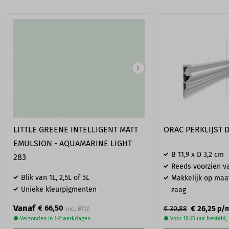
LITTLE GREENE INTELLIGENT MATT
ORAC PERKLIJST D
EMULSION - AQUAMARINE LIGHT
B 11,9 x D 3,2 cm
283
Reeds voorzien va
Blik van 1L, 2,5L of 5L
Makkelijk op maa
Unieke kleurpigmenten
zaag
Vanaf
€ 66,50
€ 26,25
€ 30,88
p/
● Verzonden in 1-2 werkdagen
● Voor 10.15 uur besteld