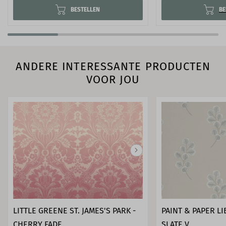
BESTELLEN
BE
ANDERE INTERESSANTE PRODUCTEN
VOOR JOU
LITTLE GREENE ST. JAMES'S PARK -
PAINT & PAPER L
CHERRY FADE
SLATE V