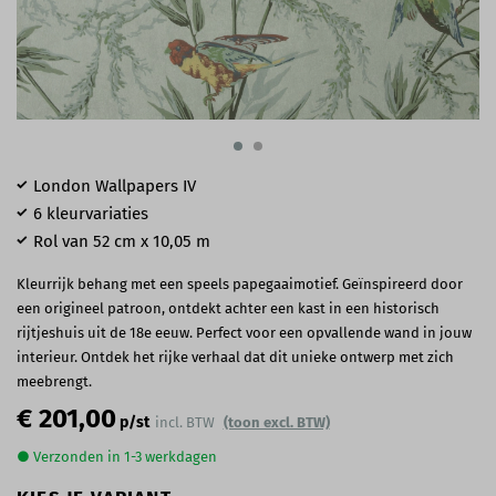
London Wallpapers IV
6 kleurvariaties
Rol van 52 cm x 10,05 m
Kleurrijk behang met een speels papegaaimotief. Geïnspireerd door
een origineel patroon, ontdekt achter een kast in een historisch
rijtjeshuis uit de 18e eeuw. Perfect voor een opvallende wand in jouw
interieur. Ontdek het rijke verhaal dat dit unieke ontwerp met zich
meebrengt.
€ 201,00
p/st
incl. BTW
(toon excl. BTW)
● Verzonden in 1-3 werkdagen