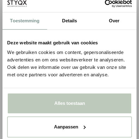
900+
authentieke
behang variaties
Persoonlijk
advies op maat
Toestemming
Details
Over
COMBINEER MET VERF & SIERLIJSTEN
Deze website maakt gebruik van cookies
We gebruiken cookies om content, gepersonaliseerde
advertenties en om ons websiteverkeer te analyseren.
Ook delen we informatie over uw gebruik van onze site
met onze partners voor adverteren en analyse.
Alles toestaan
ORAC WANDLIJST PX103
ORAC WANDLIJST P
Aanpassen
1
€ 4,72
€ 15,01
€ 5,55
p/m
€ 17,65
p/m
incl. BTW
● Voor 10.15 uur besteld, vandaag verzonden
● Voor 10.15 uur besteld