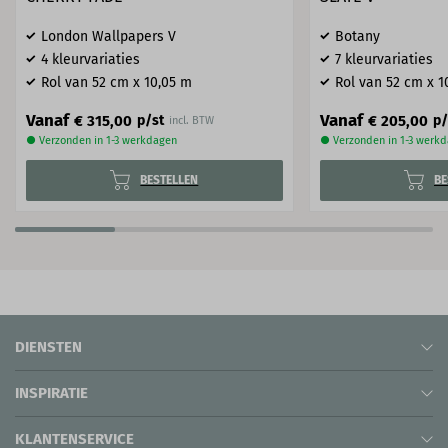
London Wallpapers V
Botany
4 kleurvariaties
7 kleurvariaties
Rol van 52 cm x 10,05 m
Rol van 52 cm x 1
Vanaf
Vanaf
€ 315,00
€ 205,00
p/st
p/
incl. BTW
● Verzonden in 1-3 werkdagen
● Verzonden in 1-3 werk
BESTELLEN
BE
DIENSTEN
INSPIRATIE
KLANTENSERVICE