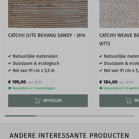
CATCHII JUTE BEHANG SANDY - J614
CATCHII WEAVE B
W773
Natuurlijke materialen
Natuurlijke mater
Duurzaam & ecologisch
Duurzaam & ecol
Rol van 91 cm x 5,5 m
Rol van 91 cm x 5
€ 195,00
€ 184,00
● Verzonden in 1-3 werkdagen
● Verzonden in 1-3 werk
BESTELLEN
BE
ANDERE INTERESSANTE PRODUCTEN