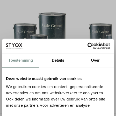
Toestemming
Details
Over
LITTLE GREENE INTELLIGENT SATIN - 1
LITTLE GREENE INT
LITER
EMULSION - 1 LITE
€ 75,00
€ 66,50
Deze website maakt gebruik van cookies
● Verzonden in 1-2 werkdagen
● Verzonden in 1-2 werk
We gebruiken cookies om content, gepersonaliseerde
advertenties en om ons websiteverkeer te analyseren.
-
+
-
Ook delen we informatie over uw gebruik van onze site
met onze partners voor adverteren en analyse.