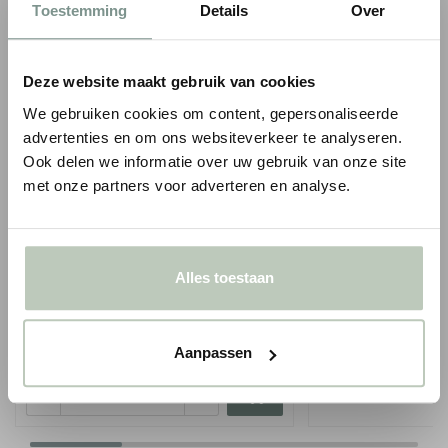
Toestemming
Details
Over
COMBINEER MET VERF & SIERLIJSTEN
Deze website maakt gebruik van cookies
We gebruiken cookies om content, gepersonaliseerde
advertenties en om ons websiteverkeer te analyseren.
Ook delen we informatie over uw gebruik van onze site
met onze partners voor adverteren en analyse.
LITTLE GREENE INTELLIGENT MATT
ORAC WANDLIJST P
Alles toestaan
EMULSION - 1 LITER
1
€ 6,59
€ 7,75
p/m
i
● Voor 10.15 uur besteld
€ 66,50
Aanpassen
● Verzonden in 1-2 werkdagen
-
-
+