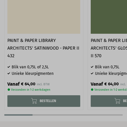
PAINT & PAPER LIBRARY
PAINT & PAPER L
ARCHITECTS' SATINWOOD - PAPER II
ARCHITECTS' GLOS
432
II 570
Blik van 0,75L of 2,5L
Blik van 0,75L
Unieke kleurpigmenten
Unieke kleurpigm
Vanaf
Vanaf
€ 64,00
€ 64,00
● Verzonden in 1-2 werkdagen
● Verzonden in 1-2 werk
BESTELLEN
BE