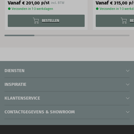
Vanaf
Vanaf
€ 201,00
€ 315,00
p/st
p/
incl. BTW
● Verzonden in 1-3 werkdagen
● Verzonden in 1-3 werk
BESTELLEN
BE
DIENSTEN
INSPIRATIE
KLANTENSERVICE
CONTACTGEGEVENS & SHOWROOM