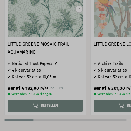
LITTLE GREENE MOSAIC TRAIL -
LITTLE GREENE LOR
AQUAMARINE
National Trust Papers IV
Archive Trails II
4 kleurvariaties
5 kleurvariaties
Rol van 52 cm x 10,05 m
Rol van 52 cm x 1
Vanaf
Vanaf
€ 182,00
€ 201,00
p/st
p/
incl. BTW
● Verzonden in 1-3 werkdagen
● Verzonden in 1-3 werk
BESTELLEN
BE