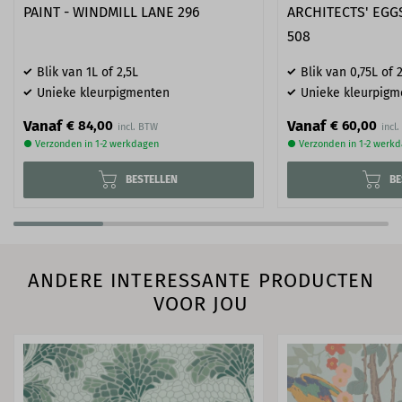
PAINT - WINDMILL LANE 296
ARCHITECTS' EGG
508
Blik van 1L of 2,5L
Blik van 0,75L of 2
Unieke kleurpigmenten
Unieke kleurpigm
Vanaf
Vanaf
€ 84,00
€ 60,00
● Verzonden in 1-2 werkdagen
● Verzonden in 1-2 werk
BESTELLEN
BE
ANDERE INTERESSANTE PRODUCTEN
VOOR JOU