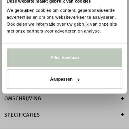
Deze website maakt gebruik van cookies
We gebruiken cookies om content, gepersonaliseerde
advertenties en om ons websiteverkeer te analyseren.
Ook delen we informatie over uw gebruik van onze site
met onze partners voor adverteren en analyse.
LITTLE GREENE INTELLIGENT MATT
ORAC WANDLIJST P
EMULSION - 1 LITER
1
€ 6,59
€ 7,75
p/m
i
● Voor 10.15 uur besteld
€ 66,50
● Verzonden in 1-2 werkdagen
Alles toestaan
-
-
+
Aanpassen
OMSCHRIJVING
SPECIFICATIES