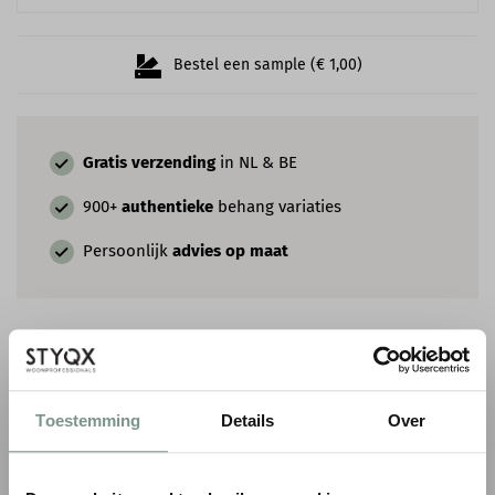
Bestel een sample (€ 1,00)
Gratis verzending
in NL & BE
900+
authentieke
behang variaties
Persoonlijk
advies op maat
COMBINEER MET VERF & SIERLIJSTEN
Toestemming
Details
Over