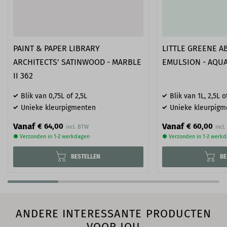
PAINT & PAPER LIBRARY
LITTLE GREENE A
ARCHITECTS' SATINWOOD - MARBLE
EMULSION - AQUA
II 362
Blik van 0,75L of 2,5L
Blik van 1L, 2,5L o
Unieke kleurpigmenten
Unieke kleurpigm
Vanaf
Vanaf
€ 64,00
€ 60,00
● Verzonden in 1-2 werkdagen
● Verzonden in 1-2 werk
BESTELLEN
BE
ANDERE INTERESSANTE PRODUCTEN
VOOR JOU