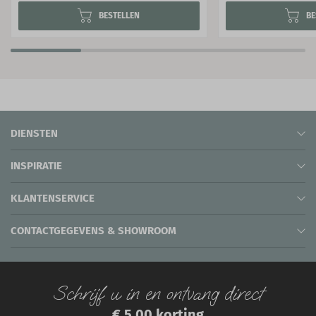
BESTELLEN
BE
DIENSTEN
INSPIRATIE
KLANTENSERVICE
CONTACTGEGEVENS & SHOWROOM
Schrijf u in en ontvang direct
€ 5,00 korting