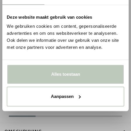
Deze website maakt gebruik van cookies
We gebruiken cookies om content, gepersonaliseerde
advertenties en om ons websiteverkeer te analyseren.
Ook delen we informatie over uw gebruik van onze site
met onze partners voor adverteren en analyse.
ORAC WANDLIJST PX120
ORAC WANDLIJST P
Alles toestaan
1
1
€ 6,59
€ 4,72
€ 7,75
p/m
€ 5,55
p/m
incl. BTW
i
● Voor 10.15 uur besteld, vandaag verzonden
● Voor 10.15 uur besteld
-
+
-
Aanpassen