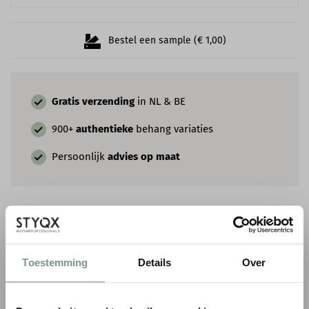
Bestel een sample (€ 1,00)
Gratis verzending
in NL & BE
900+
authentieke
behang variaties
Persoonlijk
advies op maat
COMBINEER MET VERF & SIERLIJSTEN
Toestemming
Details
Over