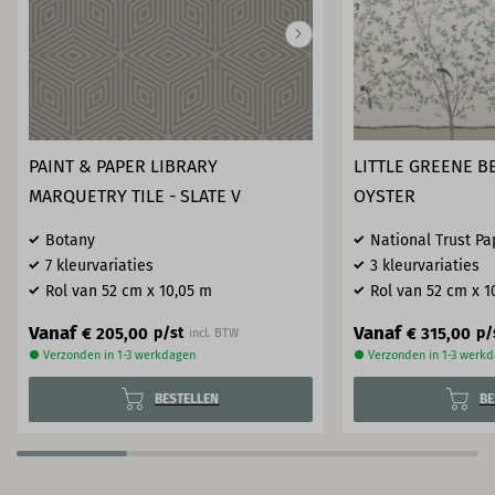
PAINT & PAPER LIBRARY
LITTLE GREENE B
MARQUETRY TILE - SLATE V
OYSTER
Botany
National Trust Pa
7 kleurvariaties
3 kleurvariaties
Rol van 52 cm x 10,05 m
Rol van 52 cm x 1
Vanaf
Vanaf
€ 205,00
€ 315,00
p/st
p/
incl. BTW
● Verzonden in 1-3 werkdagen
● Verzonden in 1-3 werk
BESTELLEN
BE