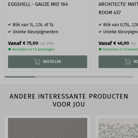
EGGSHELL - GAUZE MID 164
ARCHITECTS' MATT
ROOM 457
Blik van 1L, 2,5L of 5L
Blik van 0,75L, 2,5
Unieke kleurpigmenten
Unieke kleurpigm
Vanaf
Vanaf
€ 75,00
€ 46,00
● Verzonden in 1-2 werkdagen
● Verzonden in 1-2 werk
BESTELLEN
BE
ANDERE INTERESSANTE PRODUCTEN
VOOR JOU