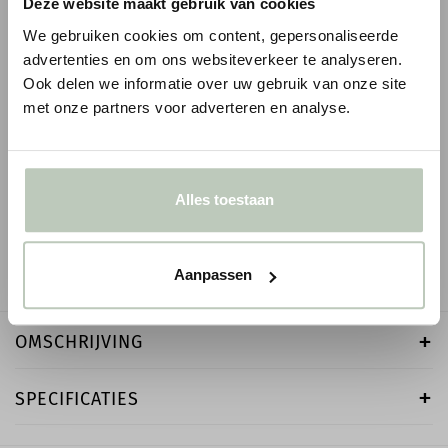
Deze website maakt gebruik van cookies
We gebruiken cookies om content, gepersonaliseerde
advertenties en om ons websiteverkeer te analyseren.
Ook delen we informatie over uw gebruik van onze site
met onze partners voor adverteren en analyse.
ORAC WANDLIJST PX202
ORAC WANDLIJST P
1
1
€ 15,01
€ 6,59
€ 17,65
p/m
€ 7,75
p/m
incl. BTW
i
● Voor 10.15 uur besteld, vandaag verzonden
● Voor 10.15 uur besteld
Alles toestaan
-
+
-
Aanpassen
OMSCHRIJVING
SPECIFICATIES