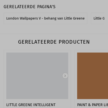
GERELATEERDE PAGINA'S
London Wallpapers V - behang van Little Greene
Little Gr
GERELATEERDE PRODUCTEN
LITTLE GREENE INTELLIGENT
PAINT & PAPER L