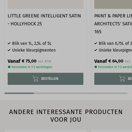
LITTLE GREENE INTELLIGENT SATIN
PAINT & PAPER L
- HOLLYHOCK 25
ARCHITECTS' SAT
165
Blik van 1L, 2,5L of 5L
Blik van 0,75L of 2
Unieke kleurpigmenten
Unieke kleurpigm
Vanaf
Vanaf
€ 75,00
€ 64,00
● Verzonden in 1-2 werkdagen
● Verzonden in 1-2 werk
BESTELLEN
BE
ANDERE INTERESSANTE PRODUCTEN
VOOR JOU