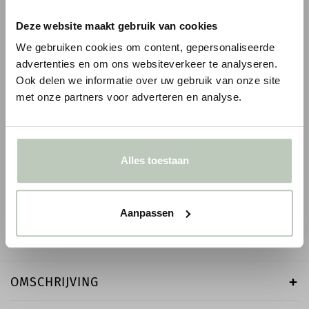
Deze website maakt gebruik van cookies
We gebruiken cookies om content, gepersonaliseerde
advertenties en om ons websiteverkeer te analyseren.
Ook delen we informatie over uw gebruik van onze site
met onze partners voor adverteren en analyse.
ORAC WANDLIJST PX175
ORAC WANDLIJST P
1
€ 8,93
€ 15,01
€ 10,51
p/m
€ 17,65
p/m
incl. BTW
Alles toestaan
● Voor 10.15 uur besteld, vandaag verzonden
● Voor 10.15 uur besteld
-
+
-
Aanpassen
OMSCHRIJVING