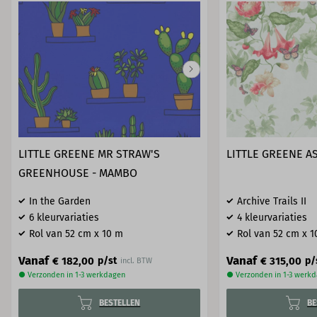
LITTLE GREENE MR STRAW'S
LITTLE GREENE AS
GREENHOUSE - MAMBO
In the Garden
Archive Trails II
6 kleurvariaties
4 kleurvariaties
Rol van 52 cm x 10 m
Rol van 52 cm x 1
Vanaf
Vanaf
€ 182,00
€ 315,00
p/st
p/
incl. BTW
● Verzonden in 1-3 werkdagen
● Verzonden in 1-3 werk
BESTELLEN
BE